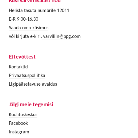
Küsi värvimisalast nõu
Helista tasuta numbrile 12011
E-R 9.00-16.30
Saada oma küsimus
või kirjuta e-kiri:
varviliin@ppg.com
Ettevõttest
Kontaktid
Privaatsuspoliitika
Ligipääsetavuse avaldus
Jälgi meie tegemisi
Koolituskeskus
Facebook
Instagram