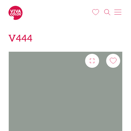
Liigu edasi põhisisu juurde
V444