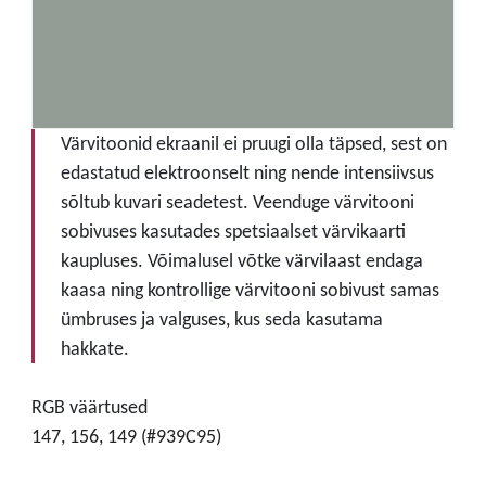
Värvitoonid ekraanil ei pruugi olla täpsed, sest on
edastatud elektroonselt ning nende intensiivsus
sõltub kuvari seadetest. Veenduge värvitooni
sobivuses kasutades spetsiaalset värvikaarti
kaupluses. Võimalusel võtke värvilaast endaga
kaasa ning kontrollige värvitooni sobivust samas
ümbruses ja valguses, kus seda kasutama
hakkate.
RGB väärtused
147, 156, 149 (#939C95)