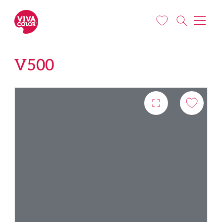
Liigu edasi põhisisu juurde
V500