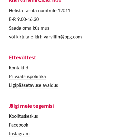
Küsi värvimisalast nõu
Helista tasuta numbrile 12011
E-R 9.00-16.30
Saada oma küsimus
või kirjuta e-kiri:
varviliin@ppg.com
Ettevõttest
Kontaktid
Privaatsuspoliitika
Ligipääsetavuse avaldus
Jälgi meie tegemisi
Koolituskeskus
Facebook
Instagram