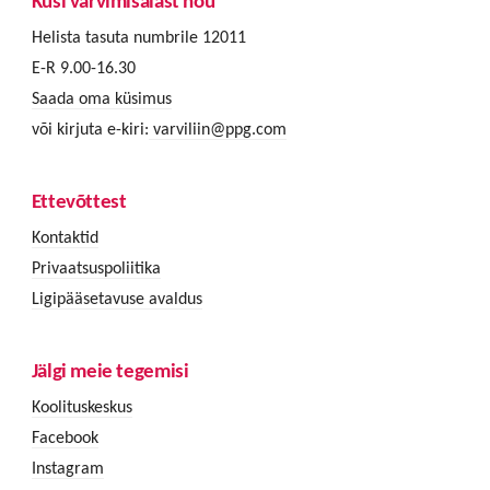
Küsi värvimisalast nõu
Helista tasuta numbrile 12011
E-R 9.00-16.30
Saada oma küsimus
või kirjuta e-kiri:
varviliin@ppg.com
Ettevõttest
Kontaktid
Privaatsuspoliitika
Ligipääsetavuse avaldus
Jälgi meie tegemisi
Koolituskeskus
Facebook
Instagram