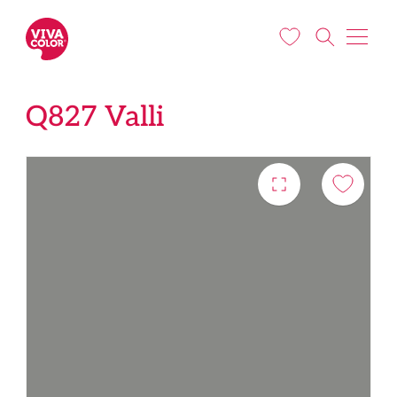
Liigu edasi põhisisu juurde
Q827 Valli