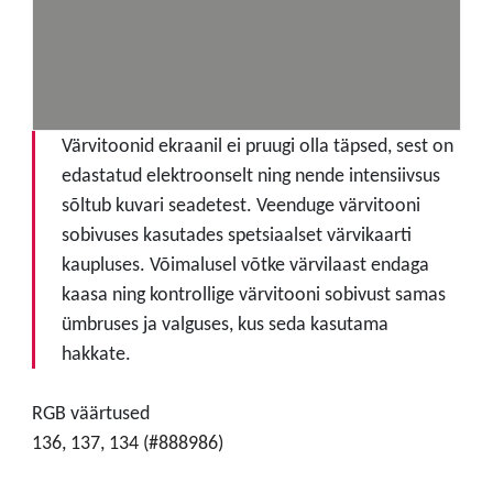
Värvitoonid ekraanil ei pruugi olla täpsed, sest on
edastatud elektroonselt ning nende intensiivsus
sõltub kuvari seadetest. Veenduge värvitooni
sobivuses kasutades spetsiaalset värvikaarti
kaupluses. Võimalusel võtke värvilaast endaga
kaasa ning kontrollige värvitooni sobivust samas
ümbruses ja valguses, kus seda kasutama
hakkate.
RGB väärtused
136, 137, 134 (#888986)