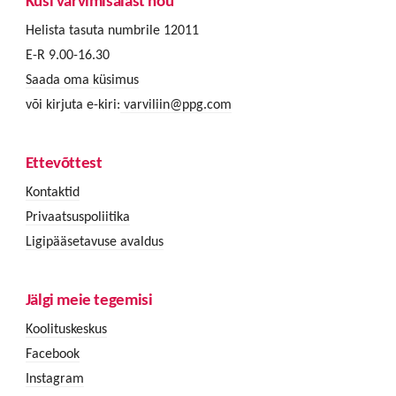
Küsi värvimisalast nõu
Helista tasuta numbrile 12011
E-R 9.00-16.30
Saada oma küsimus
või kirjuta e-kiri:
varviliin@ppg.com
Ettevõttest
Kontaktid
Privaatsuspoliitika
Ligipääsetavuse avaldus
Jälgi meie tegemisi
Koolituskeskus
Facebook
Instagram