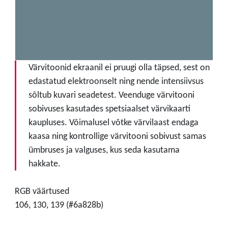
Värvitoonid ekraanil ei pruugi olla täpsed, sest on
edastatud elektroonselt ning nende intensiivsus
sõltub kuvari seadetest. Veenduge värvitooni
sobivuses kasutades spetsiaalset värvikaarti
kaupluses. Võimalusel võtke värvilaast endaga
kaasa ning kontrollige värvitooni sobivust samas
ümbruses ja valguses, kus seda kasutama
hakkate.
RGB väärtused
106, 130, 139 (#6a828b)