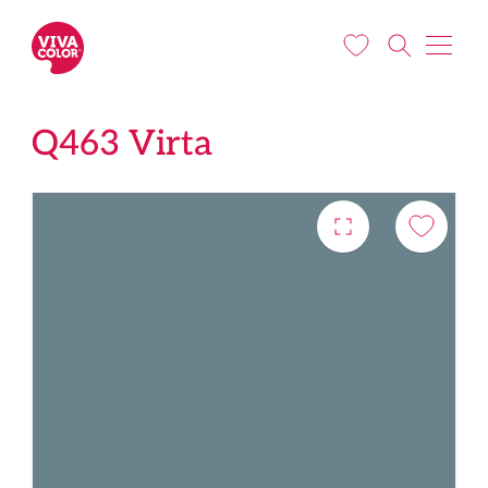
Liigu edasi põhisisu juurde
Q463 Virta