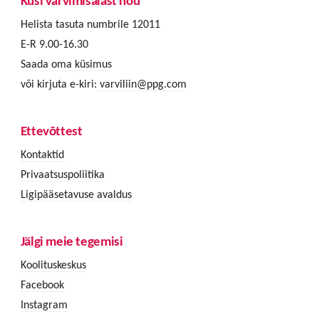
Küsi värvimisalast nõu
Helista tasuta numbrile 12011
E-R 9.00-16.30
Saada oma küsimus
või kirjuta e-kiri:
varviliin@ppg.com
Ettevõttest
Kontaktid
Privaatsuspoliitika
Ligipääsetavuse avaldus
Jälgi meie tegemisi
Koolituskeskus
Facebook
Instagram