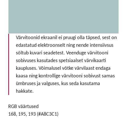
Värvitoonid ekraanil ei pruugi olla täpsed, sest on
edastatud elektroonselt ning nende intensiivsus
sõltub kuvari seadetest. Veenduge värvitooni
sobivuses kasutades spetsiaalset värvikaarti
kaupluses. Võimalusel võtke värvilaast endaga
kaasa ning kontrollige värvitooni sobivust samas
ümbruses ja valguses, kus seda kasutama
hakkate.
RGB väärtused
168, 195, 193 (#A8C3C1)