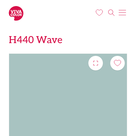
Liigu edasi põhisisu juurde
H440 Wave