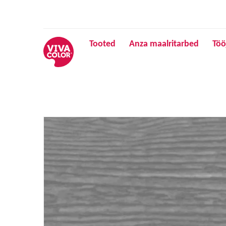
Tooted
Anza maalritarbed
Töö