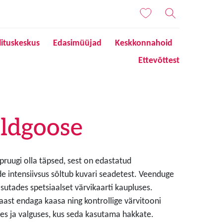
lituskeskus
Edasimüüjad
Keskkonnahoid
Ettevõttest
ldgoose
 pruugi olla täpsed, sest on edastatud
de intensiivsus sõltub kuvari seadetest. Veenduge
sutades spetsiaalset värvikaarti kaupluses.
aast endaga kaasa ning kontrollige värvitooni
s ja valguses, kus seda kasutama hakkate.