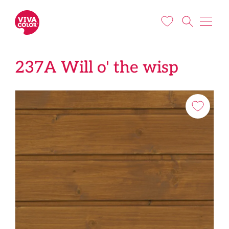
Liigu edasi põhisisu juurde
237A Will o' the wisp