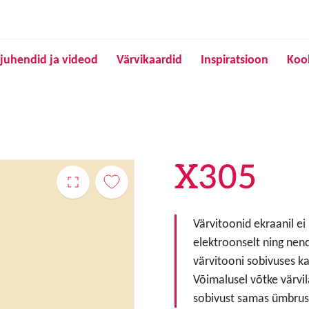
Liigu edasi põhisisu juurde
juhendid ja videod
Värvikaardid
Inspiratsioon
Koo
X305
Värvitoonid ekraanil ei
elektroonselt ning nen
värvitooni sobivuses ka
Võimalusel võtke värvil
sobivust samas ümbruse