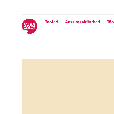
Tooted
Anza maalritarbed
Töö