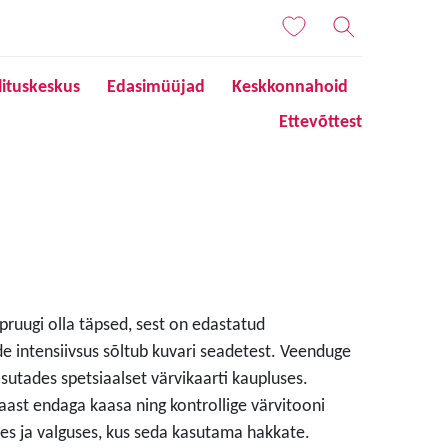
lituskeskus
Edasimüüjad
Keskkonnahoid
Ettevõttest
 pruugi olla täpsed, sest on edastatud
de intensiivsus sõltub kuvari seadetest. Veenduge
sutades spetsiaalset värvikaarti kaupluses.
aast endaga kaasa ning kontrollige värvitooni
s ja valguses, kus seda kasutama hakkate.