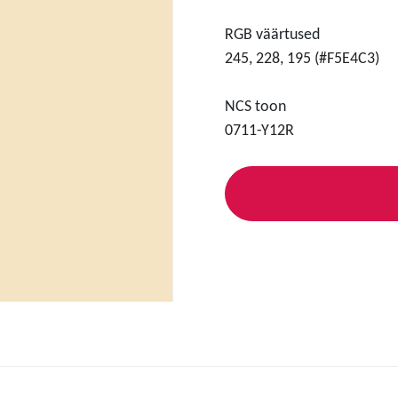
RGB väärtused
245, 228, 195 (#F5E4C3)
NCS toon
0711-Y12R