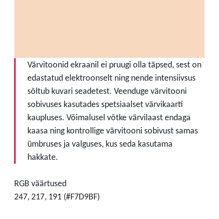
Värvitoonid ekraanil ei pruugi olla täpsed, sest on
edastatud elektroonselt ning nende intensiivsus
sõltub kuvari seadetest. Veenduge värvitooni
sobivuses kasutades spetsiaalset värvikaarti
kaupluses. Võimalusel võtke värvilaast endaga
kaasa ning kontrollige värvitooni sobivust samas
ümbruses ja valguses, kus seda kasutama
hakkate.
RGB väärtused
247, 217, 191 (#F7D9BF)