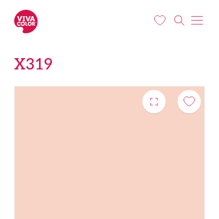
Liigu edasi põhisisu juurde
X319