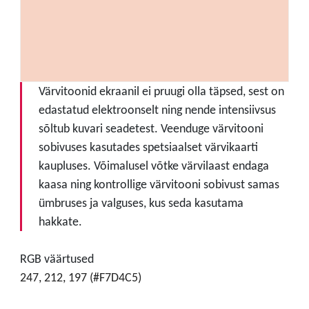
Värvitoonid ekraanil ei pruugi olla täpsed, sest on
edastatud elektroonselt ning nende intensiivsus
sõltub kuvari seadetest. Veenduge värvitooni
sobivuses kasutades spetsiaalset värvikaarti
kaupluses. Võimalusel võtke värvilaast endaga
kaasa ning kontrollige värvitooni sobivust samas
ümbruses ja valguses, kus seda kasutama
hakkate.
RGB väärtused
247, 212, 197 (#F7D4C5)