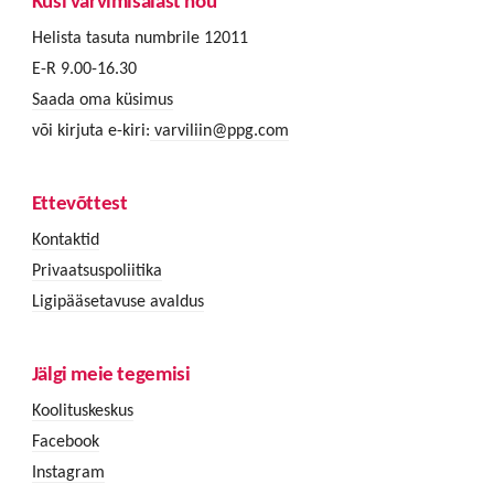
Küsi värvimisalast nõu
Helista tasuta numbrile 12011
E-R 9.00-16.30
Saada oma küsimus
või kirjuta e-kiri:
varviliin@ppg.com
Ettevõttest
Kontaktid
Privaatsuspoliitika
Ligipääsetavuse avaldus
Jälgi meie tegemisi
Koolituskeskus
Facebook
Instagram