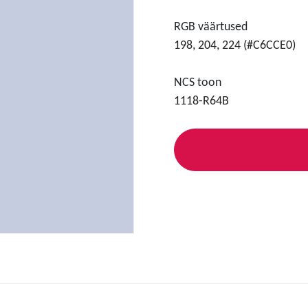
RGB väärtused
198, 204, 224 (#C6CCE0)
NCS toon
1118-R64B