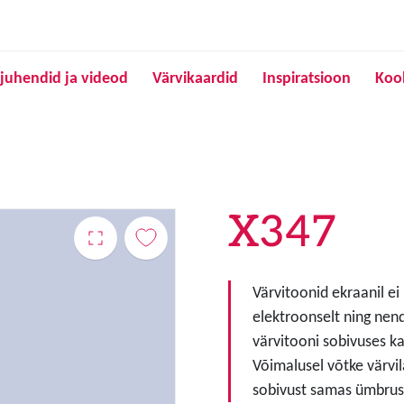
Liigu edasi põhisisu juurde
juhendid ja videod
Värvikaardid
Inspiratsioon
Koo
X347
Värvitoonid ekraanil ei
elektroonselt ning nen
värvitooni sobivuses ka
Võimalusel võtke värvil
sobivust samas ümbruse