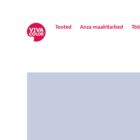
Tooted
Anza maalritarbed
Töö