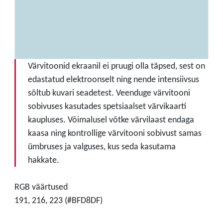
Värvitoonid ekraanil ei pruugi olla täpsed, sest on
edastatud elektroonselt ning nende intensiivsus
sõltub kuvari seadetest. Veenduge värvitooni
sobivuses kasutades spetsiaalset värvikaarti
kaupluses. Võimalusel võtke värvilaast endaga
kaasa ning kontrollige värvitooni sobivust samas
ümbruses ja valguses, kus seda kasutama
hakkate.
RGB väärtused
191, 216, 223 (#BFD8DF)