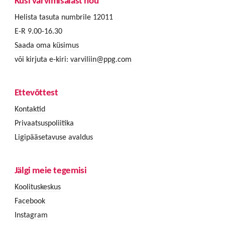
Küsi värvimisalast nõu
Helista tasuta numbrile 12011
E-R 9.00-16.30
Saada oma küsimus
või kirjuta e-kiri:
varviliin@ppg.com
Ettevõttest
Kontaktid
Privaatsuspoliitika
Ligipääsetavuse avaldus
Jälgi meie tegemisi
Koolituskeskus
Facebook
Instagram