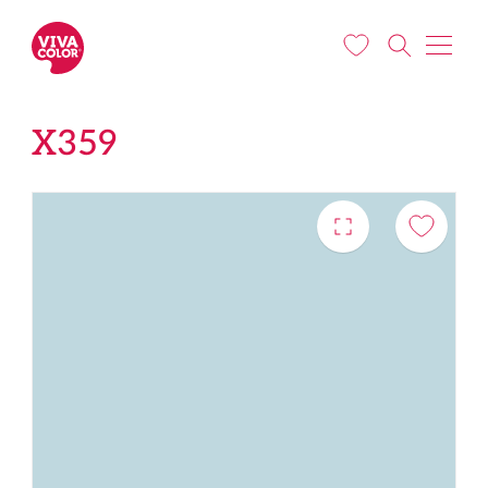
Liigu edasi põhisisu juurde
X359