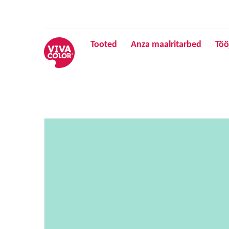
Tooted
Anza maalritarbed
Töö