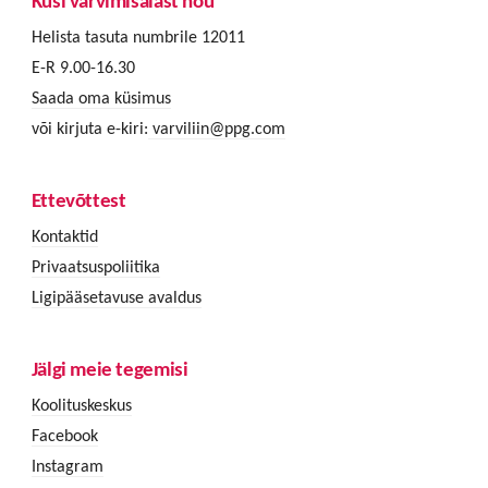
Küsi värvimisalast nõu
Helista tasuta numbrile 12011
E-R 9.00-16.30
Saada oma küsimus
või kirjuta e-kiri:
varviliin@ppg.com
Ettevõttest
Kontaktid
Privaatsuspoliitika
Ligipääsetavuse avaldus
Jälgi meie tegemisi
Koolituskeskus
Facebook
Instagram