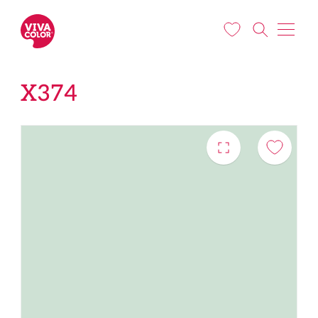
Liigu edasi põhisisu juurde
X374