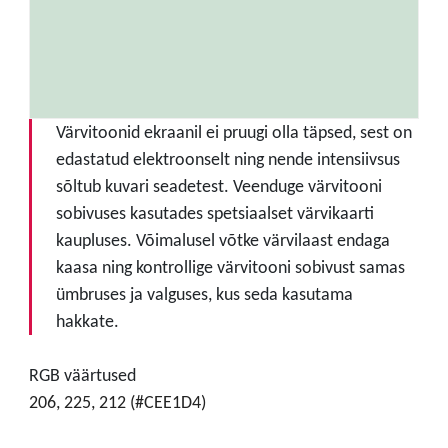
Värvitoonid ekraanil ei pruugi olla täpsed, sest on
edastatud elektroonselt ning nende intensiivsus
sõltub kuvari seadetest. Veenduge värvitooni
sobivuses kasutades spetsiaalset värvikaarti
kaupluses. Võimalusel võtke värvilaast endaga
kaasa ning kontrollige värvitooni sobivust samas
ümbruses ja valguses, kus seda kasutama
hakkate.
RGB väärtused
206, 225, 212 (#CEE1D4)