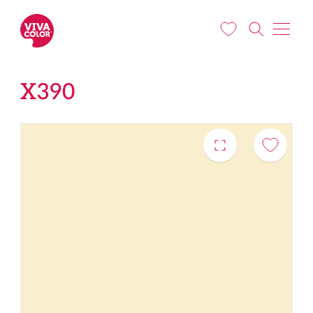
Liigu edasi põhisisu juurde
X390