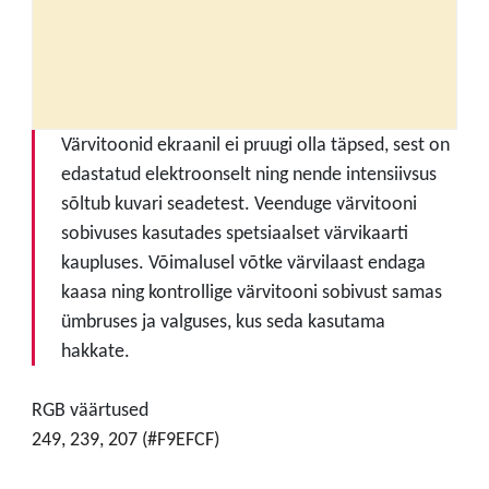
Värvitoonid ekraanil ei pruugi olla täpsed, sest on
edastatud elektroonselt ning nende intensiivsus
sõltub kuvari seadetest. Veenduge värvitooni
sobivuses kasutades spetsiaalset värvikaarti
kaupluses. Võimalusel võtke värvilaast endaga
kaasa ning kontrollige värvitooni sobivust samas
ümbruses ja valguses, kus seda kasutama
hakkate.
RGB väärtused
249, 239, 207 (#F9EFCF)