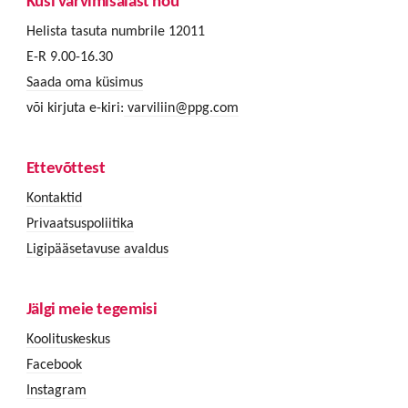
Küsi värvimisalast nõu
Helista tasuta numbrile 12011
E-R 9.00-16.30
Saada oma küsimus
või kirjuta e-kiri:
varviliin@ppg.com
Ettevõttest
Kontaktid
Privaatsuspoliitika
Ligipääsetavuse avaldus
Jälgi meie tegemisi
Koolituskeskus
Facebook
Instagram