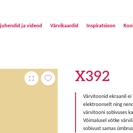
Liigu edasi põhisisu juurde
juhendid ja videod
Värvikaardid
Inspiratsioon
Koo
X392
Värvitoonid ekraanil ei
elektroonselt ning nen
värvitooni sobivuses ka
Võimalusel võtke värvil
sobivust samas ümbruse