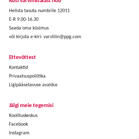
Küsi värvimisalast nõu
Helista tasuta numbrile 12011
E-R 9.00-16.30
Saada oma küsimus
või kirjuta e-kiri:
varviliin@ppg.com
Ettevõttest
Kontaktid
Privaatsuspoliitika
Ligipääsetavuse avaldus
Jälgi meie tegemisi
Koolituskeskus
Facebook
Instagram