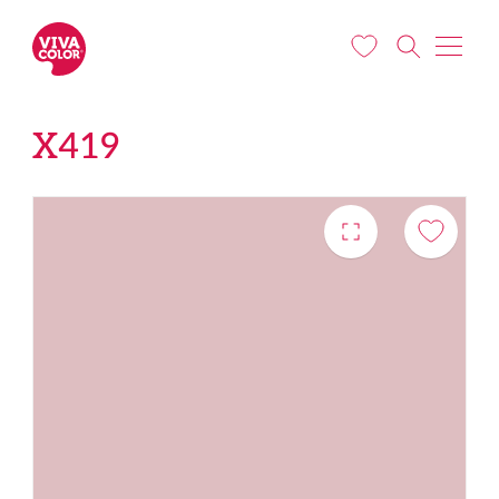
Liigu edasi põhisisu juurde
X419