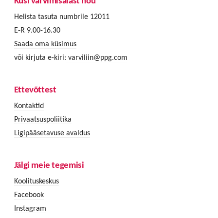
Küsi värvimisalast nõu
Helista tasuta numbrile 12011
E-R 9.00-16.30
Saada oma küsimus
või kirjuta e-kiri:
varviliin@ppg.com
Ettevõttest
Kontaktid
Privaatsuspoliitika
Ligipääsetavuse avaldus
Jälgi meie tegemisi
Koolituskeskus
Facebook
Instagram