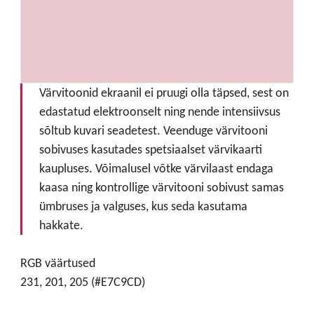
Värvitoonid ekraanil ei pruugi olla täpsed, sest on
edastatud elektroonselt ning nende intensiivsus
sõltub kuvari seadetest. Veenduge värvitooni
sobivuses kasutades spetsiaalset värvikaarti
kaupluses. Võimalusel võtke värvilaast endaga
kaasa ning kontrollige värvitooni sobivust samas
ümbruses ja valguses, kus seda kasutama
hakkate.
RGB väärtused
231, 201, 205 (#E7C9CD)