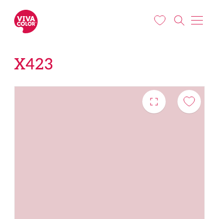
Liigu edasi põhisisu juurde
X423