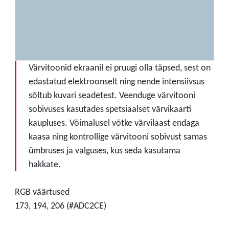
Värvitoonid ekraanil ei pruugi olla täpsed, sest on
edastatud elektroonselt ning nende intensiivsus
sõltub kuvari seadetest. Veenduge värvitooni
sobivuses kasutades spetsiaalset värvikaarti
kaupluses. Võimalusel võtke värvilaast endaga
kaasa ning kontrollige värvitooni sobivust samas
ümbruses ja valguses, kus seda kasutama
hakkate.
RGB väärtused
173, 194, 206 (#ADC2CE)