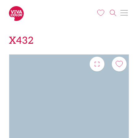
Liigu edasi põhisisu juurde
X432