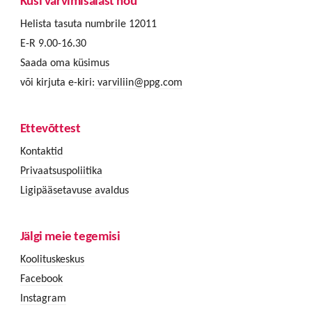
Küsi värvimisalast nõu
Helista tasuta numbrile 12011
E-R 9.00-16.30
Saada oma küsimus
või kirjuta e-kiri:
varviliin@ppg.com
Ettevõttest
Kontaktid
Privaatsuspoliitika
Ligipääsetavuse avaldus
Jälgi meie tegemisi
Koolituskeskus
Facebook
Instagram