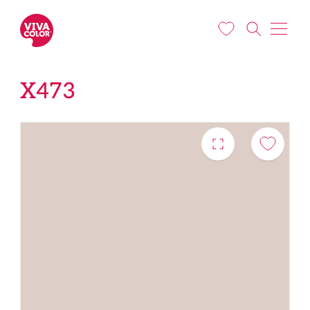
Liigu edasi põhisisu juurde
X473