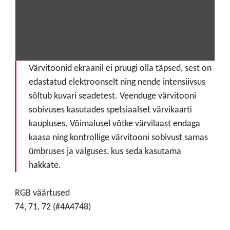
Värvitoonid ekraanil ei pruugi olla täpsed, sest on
edastatud elektroonselt ning nende intensiivsus
sõltub kuvari seadetest. Veenduge värvitooni
sobivuses kasutades spetsiaalset värvikaarti
kaupluses. Võimalusel võtke värvilaast endaga
kaasa ning kontrollige värvitooni sobivust samas
ümbruses ja valguses, kus seda kasutama
hakkate.
RGB väärtused
74, 71, 72 (#4A4748)