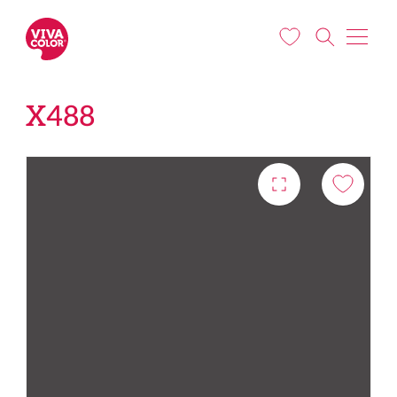
Liigu edasi põhisisu juurde
X488