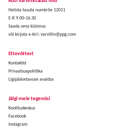
Küsi värvimisalast nõu
Helista tasuta numbrile 12011
E-R 9.00-16.30
Saada oma küsimus
või kirjuta e-kiri:
varviliin@ppg.com
Ettevõttest
Kontaktid
Privaatsuspoliitika
Ligipääsetavuse avaldus
Jälgi meie tegemisi
Koolituskeskus
Facebook
Instagram