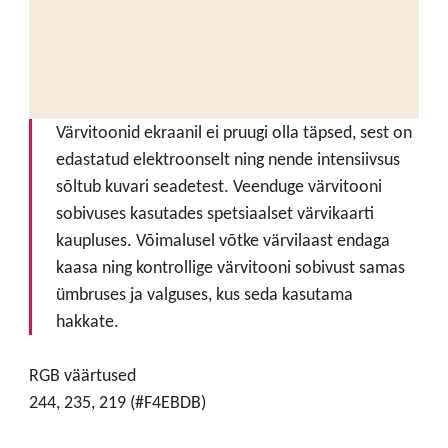
Värvitoonid ekraanil ei pruugi olla täpsed, sest on
edastatud elektroonselt ning nende intensiivsus
sõltub kuvari seadetest. Veenduge värvitooni
sobivuses kasutades spetsiaalset värvikaarti
kaupluses. Võimalusel võtke värvilaast endaga
kaasa ning kontrollige värvitooni sobivust samas
ümbruses ja valguses, kus seda kasutama
hakkate.
RGB väärtused
244, 235, 219 (#F4EBDB)