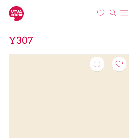
Liigu edasi põhisisu juurde
Y307