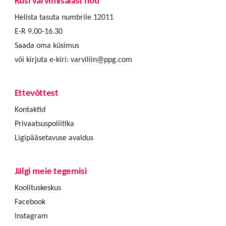
Küsi värvimisalast nõu
Helista tasuta numbrile 12011
E-R 9.00-16.30
Saada oma küsimus
või kirjuta e-kiri:
varviliin@ppg.com
Ettevõttest
Kontaktid
Privaatsuspoliitika
Ligipääsetavuse avaldus
Jälgi meie tegemisi
Koolituskeskus
Facebook
Instagram