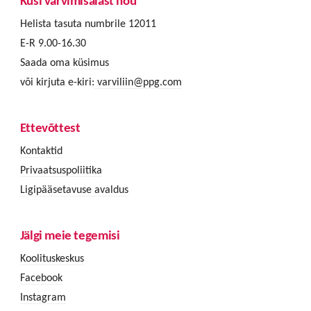
Küsi värvimisalast nõu
Helista tasuta numbrile 12011
E-R 9.00-16.30
Saada oma küsimus
või kirjuta e-kiri:
varviliin@ppg.com
Ettevõttest
Kontaktid
Privaatsuspoliitika
Ligipääsetavuse avaldus
Jälgi meie tegemisi
Koolituskeskus
Facebook
Instagram