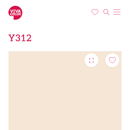
Liigu edasi põhisisu juurde
Y312