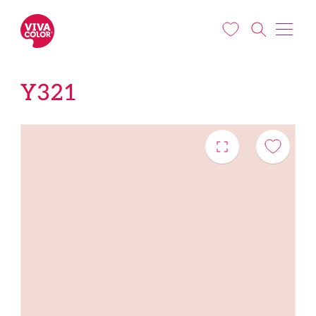
Liigu edasi põhisisu juurde
Y321