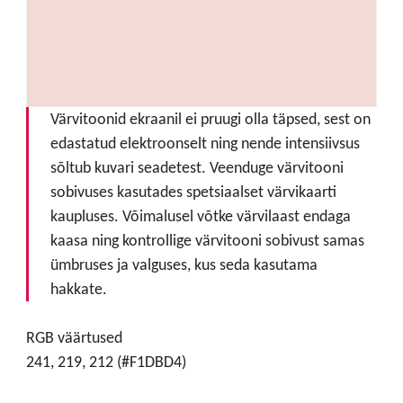
Värvitoonid ekraanil ei pruugi olla täpsed, sest on
edastatud elektroonselt ning nende intensiivsus
sõltub kuvari seadetest. Veenduge värvitooni
sobivuses kasutades spetsiaalset värvikaarti
kaupluses. Võimalusel võtke värvilaast endaga
kaasa ning kontrollige värvitooni sobivust samas
ümbruses ja valguses, kus seda kasutama
hakkate.
RGB väärtused
241, 219, 212 (#F1DBD4)