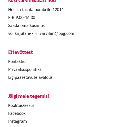
Küsi värvimisalast nõu
Helista tasuta numbrile 12011
E-R 9.00-16.30
Saada oma küsimus
või kirjuta e-kiri:
varviliin@ppg.com
Ettevõttest
Kontaktid
Privaatsuspoliitika
Ligipääsetavuse avaldus
Jälgi meie tegemisi
Koolituskeskus
Facebook
Instagram