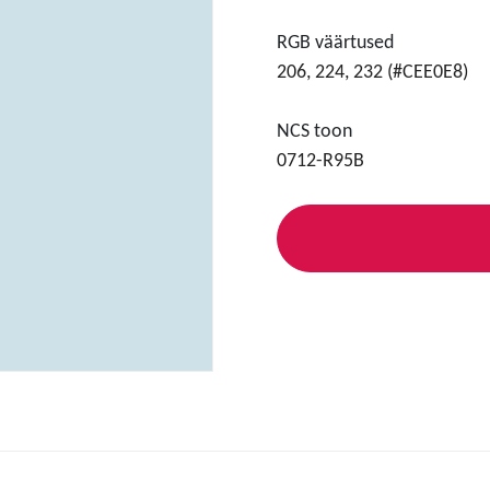
RGB väärtused
206, 224, 232 (#CEE0E8)
NCS toon
0712-R95B