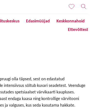
lituskeskus
Edasimüüjad
Keskkonnahoid
Ettevõttest
 pruugi olla täpsed, sest on edastatud
de intensiivsus sõltub kuvari seadetest. Veenduge
sutades spetsiaalset värvikaarti kaupluses.
aast endaga kaasa ning kontrollige värvitooni
s ja valguses, kus seda kasutama hakkate.