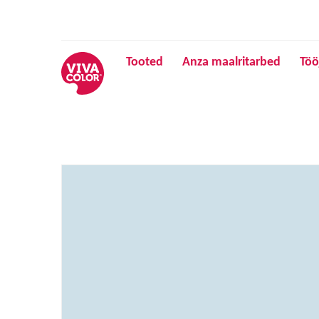
Tooted
Anza maalritarbed
Töö