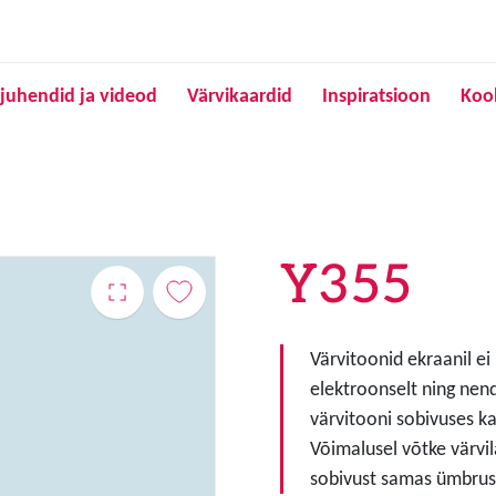
Liigu edasi põhisisu juurde
juhendid ja videod
Värvikaardid
Inspiratsioon
Koo
Y355
Värvitoonid ekraanil ei
elektroonselt ning nen
värvitooni sobivuses ka
Võimalusel võtke värvil
sobivust samas ümbruse