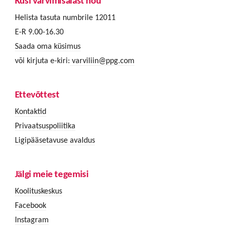
Küsi värvimisalast nõu
Helista tasuta numbrile 12011
E-R 9.00-16.30
Saada oma küsimus
või kirjuta e-kiri:
varviliin@ppg.com
Ettevõttest
Kontaktid
Privaatsuspoliitika
Ligipääsetavuse avaldus
Jälgi meie tegemisi
Koolituskeskus
Facebook
Instagram