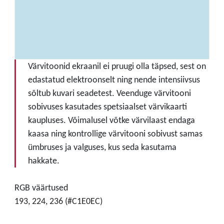
Värvitoonid ekraanil ei pruugi olla täpsed, sest on
edastatud elektroonselt ning nende intensiivsus
sõltub kuvari seadetest. Veenduge värvitooni
sobivuses kasutades spetsiaalset värvikaarti
kaupluses. Võimalusel võtke värvilaast endaga
kaasa ning kontrollige värvitooni sobivust samas
ümbruses ja valguses, kus seda kasutama
hakkate.
RGB väärtused
193, 224, 236 (#C1E0EC)