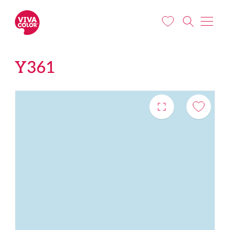
Liigu edasi põhisisu juurde
Y361