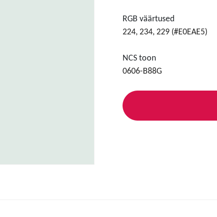
RGB väärtused
224, 234, 229 (#E0EAE5)
NCS toon
0606-B88G