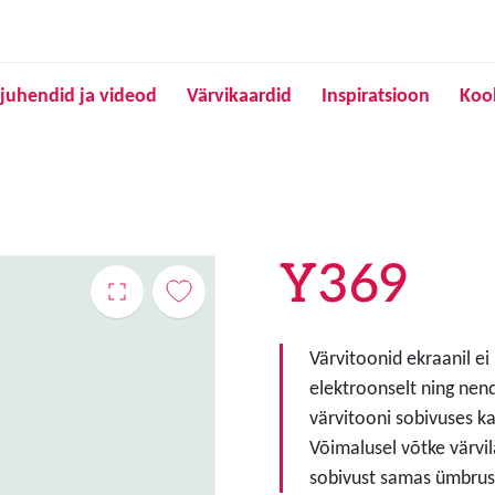
Liigu edasi põhisisu juurde
juhendid ja videod
Värvikaardid
Inspiratsioon
Koo
Y369
Värvitoonid ekraanil ei
elektroonselt ning nen
värvitooni sobivuses ka
Võimalusel võtke värvil
sobivust samas ümbruse