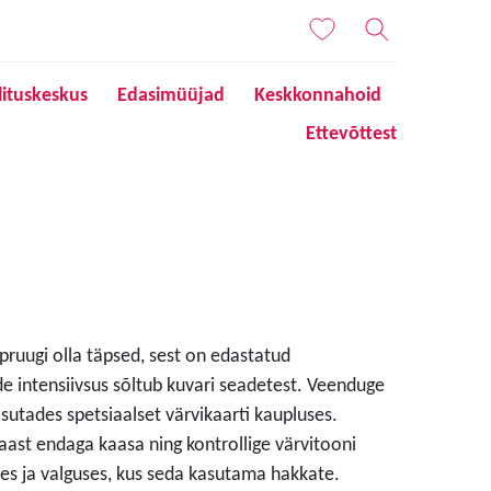
lituskeskus
Edasimüüjad
Keskkonnahoid
Ettevõttest
 pruugi olla täpsed, sest on edastatud
de intensiivsus sõltub kuvari seadetest. Veenduge
sutades spetsiaalset värvikaarti kaupluses.
aast endaga kaasa ning kontrollige värvitooni
s ja valguses, kus seda kasutama hakkate.