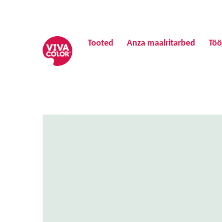
Tooted
Anza maalritarbed
Töö