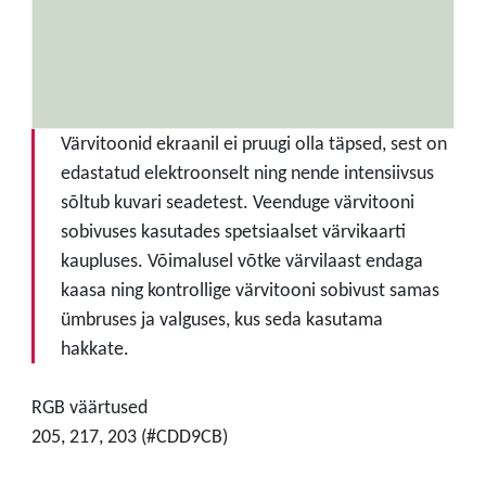
Värvitoonid ekraanil ei pruugi olla täpsed, sest on
edastatud elektroonselt ning nende intensiivsus
sõltub kuvari seadetest. Veenduge värvitooni
sobivuses kasutades spetsiaalset värvikaarti
kaupluses. Võimalusel võtke värvilaast endaga
kaasa ning kontrollige värvitooni sobivust samas
ümbruses ja valguses, kus seda kasutama
hakkate.
RGB väärtused
205, 217, 203 (#CDD9CB)