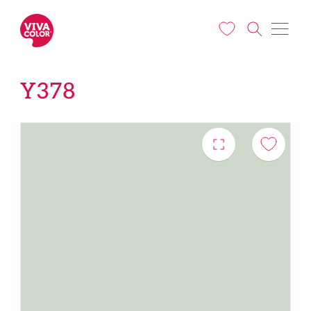
Liigu edasi põhisisu juurde
Y378