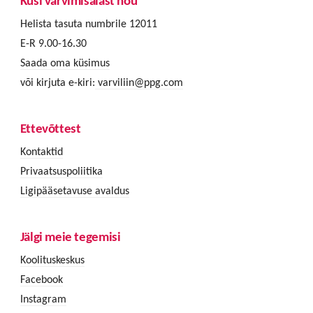
Küsi värvimisalast nõu
Helista tasuta numbrile 12011
E-R 9.00-16.30
Saada oma küsimus
või kirjuta e-kiri:
varviliin@ppg.com
Ettevõttest
Kontaktid
Privaatsuspoliitika
Ligipääsetavuse avaldus
Jälgi meie tegemisi
Koolituskeskus
Facebook
Instagram