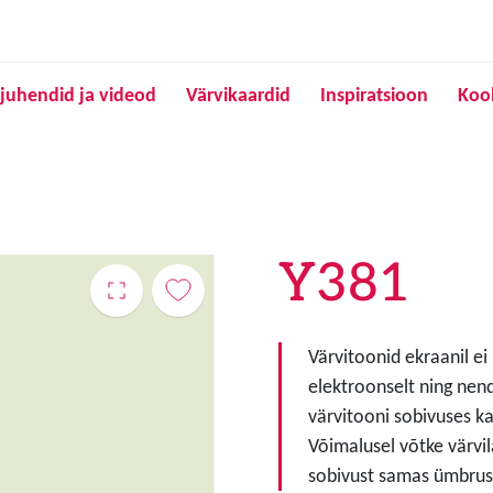
Liigu edasi põhisisu juurde
juhendid ja videod
Värvikaardid
Inspiratsioon
Koo
Y381
Värvitoonid ekraanil ei
elektroonselt ning nen
värvitooni sobivuses ka
Võimalusel võtke värvil
sobivust samas ümbruse