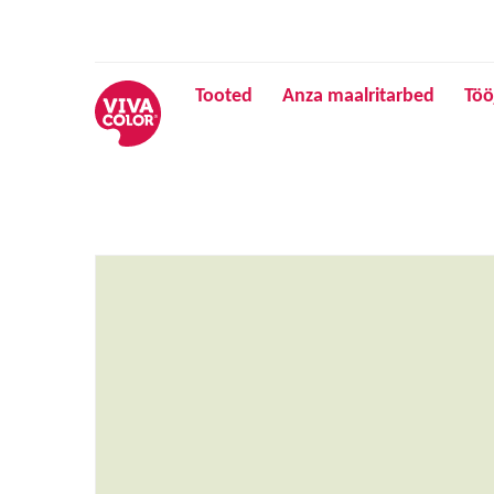
Tooted
Anza maalritarbed
Töö