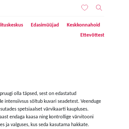
lituskeskus
Edasimüüjad
Keskkonnahoid
Ettevõttest
 pruugi olla täpsed, sest on edastatud
de intensiivsus sõltub kuvari seadetest. Veenduge
sutades spetsiaalset värvikaarti kaupluses.
aast endaga kaasa ning kontrollige värvitooni
s ja valguses, kus seda kasutama hakkate.