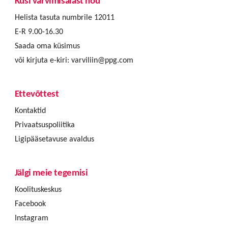
Küsi värvimisalast nõu
Helista tasuta numbrile 12011
E-R 9.00-16.30
Saada oma küsimus
või kirjuta e-kiri:
varviliin@ppg.com
Ettevõttest
Kontaktid
Privaatsuspoliitika
Ligipääsetavuse avaldus
Jälgi meie tegemisi
Koolituskeskus
Facebook
Instagram