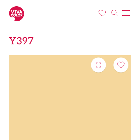
Liigu edasi põhisisu juurde
Y397