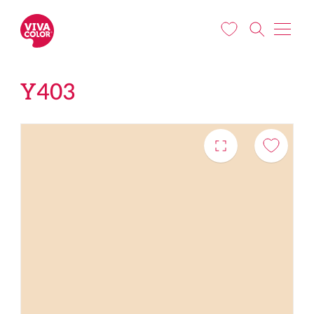
Liigu edasi põhisisu juurde
Y403