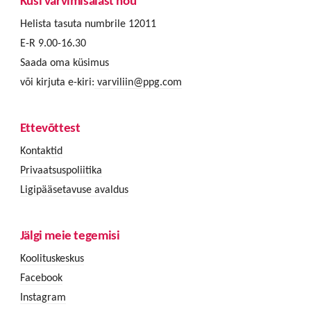
Küsi värvimisalast nõu
Helista tasuta numbrile 12011
E-R 9.00-16.30
Saada oma küsimus
või kirjuta e-kiri:
varviliin@ppg.com
Ettevõttest
Kontaktid
Privaatsuspoliitika
Ligipääsetavuse avaldus
Jälgi meie tegemisi
Koolituskeskus
Facebook
Instagram