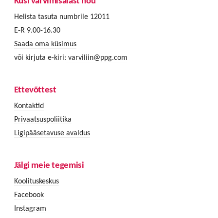
Küsi värvimisalast nõu
Helista tasuta numbrile 12011
E-R 9.00-16.30
Saada oma küsimus
või kirjuta e-kiri:
varviliin@ppg.com
Ettevõttest
Kontaktid
Privaatsuspoliitika
Ligipääsetavuse avaldus
Jälgi meie tegemisi
Koolituskeskus
Facebook
Instagram