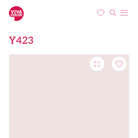
Liigu edasi põhisisu juurde
Y423