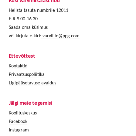
Küsi värvimisalast nõu
Helista tasuta numbrile 12011
E-R 9.00-16.30
Saada oma küsimus
või kirjuta e-kiri:
varviliin@ppg.com
Ettevõttest
Kontaktid
Privaatsuspoliitika
Ligipääsetavuse avaldus
Jälgi meie tegemisi
Koolituskeskus
Facebook
Instagram