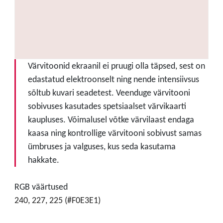
Värvitoonid ekraanil ei pruugi olla täpsed, sest on
edastatud elektroonselt ning nende intensiivsus
sõltub kuvari seadetest. Veenduge värvitooni
sobivuses kasutades spetsiaalset värvikaarti
kaupluses. Võimalusel võtke värvilaast endaga
kaasa ning kontrollige värvitooni sobivust samas
ümbruses ja valguses, kus seda kasutama
hakkate.
RGB väärtused
240, 227, 225 (#F0E3E1)