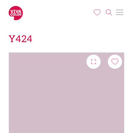
Liigu edasi põhisisu juurde
Y424