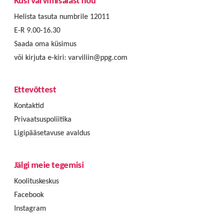
Küsi värvimisalast nõu
Helista tasuta numbrile 12011
E-R 9.00-16.30
Saada oma küsimus
või kirjuta e-kiri:
varviliin@ppg.com
Ettevõttest
Kontaktid
Privaatsuspoliitika
Ligipääsetavuse avaldus
Jälgi meie tegemisi
Koolituskeskus
Facebook
Instagram