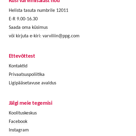
Küsi värvimisalast nõu
Helista tasuta numbrile 12011
E-R 9.00-16.30
Saada oma küsimus
või kirjuta e-kiri:
varviliin@ppg.com
Ettevõttest
Kontaktid
Privaatsuspoliitika
Ligipääsetavuse avaldus
Jälgi meie tegemisi
Koolituskeskus
Facebook
Instagram