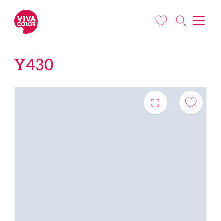
Liigu edasi põhisisu juurde
Y430