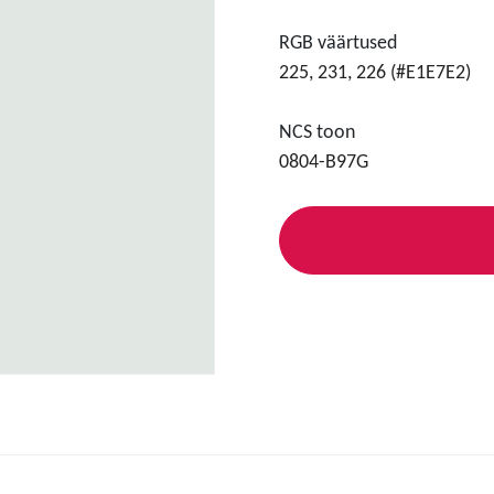
RGB väärtused
225, 231, 226 (#E1E7E2)
NCS toon
0804-B97G