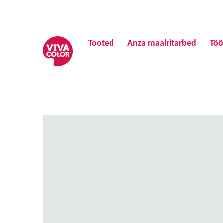
Tooted
Anza maalritarbed
Töö