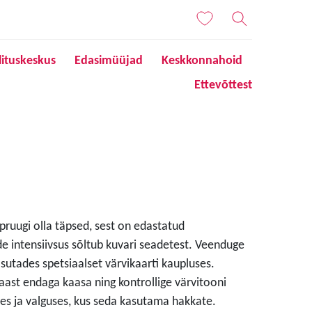
lituskeskus
Edasimüüjad
Keskkonnahoid
Ettevõttest
 pruugi olla täpsed, sest on edastatud
de intensiivsus sõltub kuvari seadetest. Veenduge
sutades spetsiaalset värvikaarti kaupluses.
aast endaga kaasa ning kontrollige värvitooni
s ja valguses, kus seda kasutama hakkate.