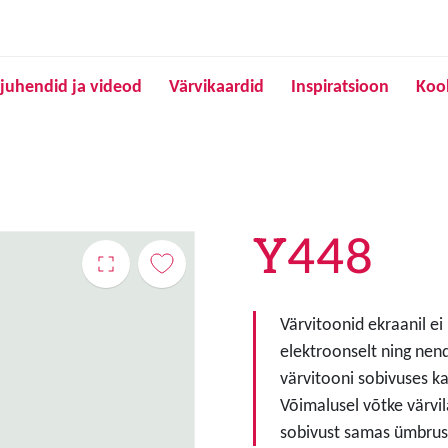
Liigu edasi põhisisu juurde
juhendid ja videod
Värvikaardid
Inspiratsioon
Koo
Y448
Värvitoonid ekraanil ei
elektroonselt ning nen
värvitooni sobivuses ka
Võimalusel võtke värvil
sobivust samas ümbruse