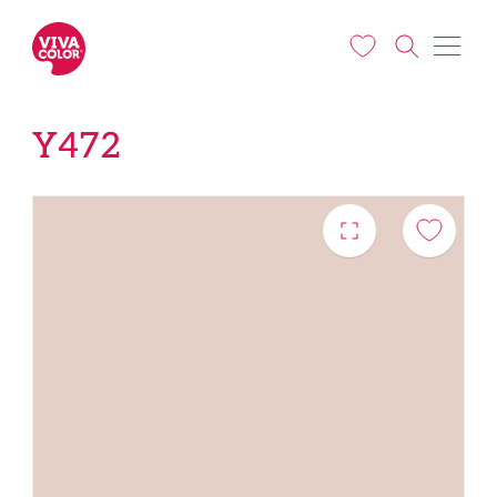
Liigu edasi põhisisu juurde
Y472