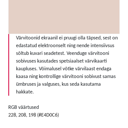
Värvitoonid ekraanil ei pruugi olla täpsed, sest on
edastatud elektroonselt ning nende intensiivsus
sõltub kuvari seadetest. Veenduge värvitooni
sobivuses kasutades spetsiaalset värvikaarti
kaupluses. Võimalusel võtke värvilaast endaga
kaasa ning kontrollige värvitooni sobivust samas
ümbruses ja valguses, kus seda kasutama
hakkate.
RGB väärtused
228, 208, 198 (#E4D0C6)