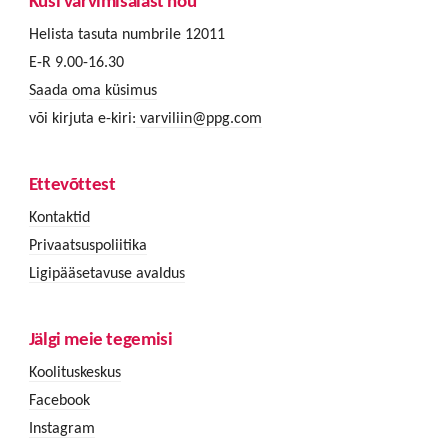
Küsi värvimisalast nõu
Helista tasuta numbrile 12011
E-R 9.00-16.30
Saada oma küsimus
või kirjuta e-kiri:
varviliin@ppg.com
Ettevõttest
Kontaktid
Privaatsuspoliitika
Ligipääsetavuse avaldus
Jälgi meie tegemisi
Koolituskeskus
Facebook
Instagram