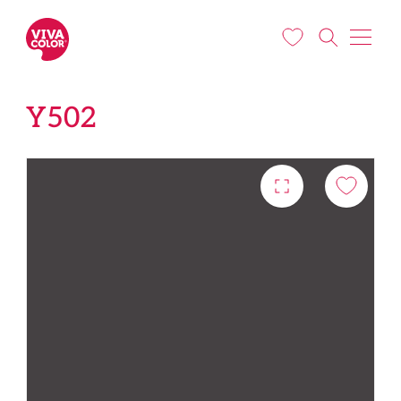
Liigu edasi põhisisu juurde
Y502