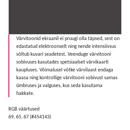
Värvitoonid ekraanil ei pruugi olla täpsed, sest on
edastatud elektroonselt ning nende intensiivsus
sõltub kuvari seadetest. Veenduge värvitooni
sobivuses kasutades spetsiaalset värvikaarti
kaupluses. Võimalusel võtke värvilaast endaga
kaasa ning kontrollige värvitooni sobivust samas
ümbruses ja valguses, kus seda kasutama
hakkate.
RGB väärtused
69, 65, 67 (#454143)