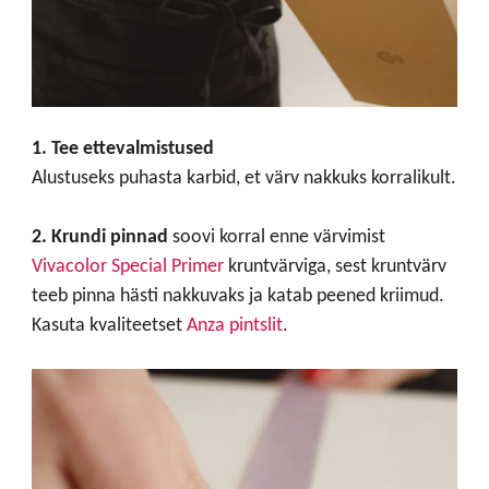
1. Tee ettevalmistused
Alustuseks puhasta karbid, et värv nakkuks korralikult.
2. Krundi pinnad
soovi korral enne värvimist
Vivacolor Special Primer
kruntvärviga, sest kruntvärv
teeb pinna hästi nakkuvaks ja katab peened kriimud.
Kasuta kvaliteetset
Anza pintslit
.