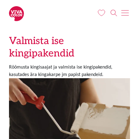
Liigu edasi põhisisu juurde
Valmista ise
kingipakendid
Rõõmusta kingisaajat ja valmista ise kingipakendid,
kasutades ära kingakarpe jm papist pakendeid.