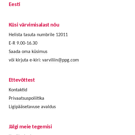
Eesti
Küsi värvimisalast nõu
Helista tasuta numbrile 12011
E-R 9.00-16.30
Saada oma küsimus
või kirjuta e-kiri:
varviliin@ppg.com
Ettevõttest
Kontaktid
Privaatsuspoliitika
Ligipääsetavuse avaldus
Jälgi meie tegemisi