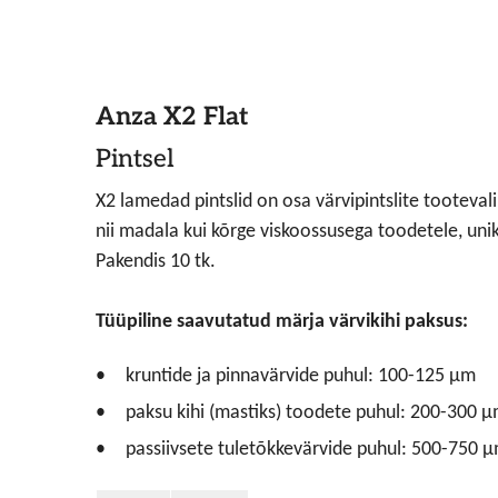
Anza X2 Flat
Pintsel
X2 lamedad pintslid on osa värvipintslite tooteva
nii madala kui kõrge viskoossusega toodetele, unik
Pakendis 10 tk.
Tüüpiline saavutatud märja värvikihi paksus:
kruntide ja pinnavärvide puhul: 100-125 μm
paksu kihi (mastiks) toodete puhul: 200-300 
passiivsete tuletõkkevärvide puhul: 500-750 