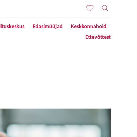
lituskeskus
Edasimüüjad
Keskkonnahoid
Ettevõttest