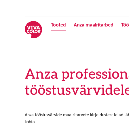
Tooted
Anza maalritarbed
Töö
Anza profession
tööstusvärvidel
Anza tööstusvärvide maalritarvete kirjeldustest leiad l
kohta.