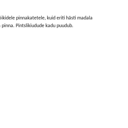
õikidele pinnakatetele, kuid eriti hästi madala
a pinna. Pintslikiudude kadu puudub.