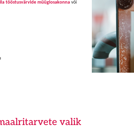
ila tööstusvärvide müügiosakonna
või
u
maalritarvete valik