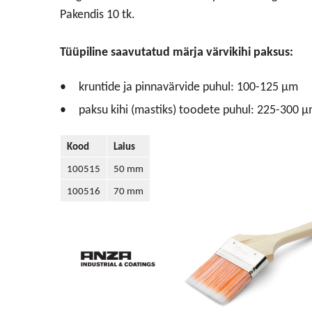
Pakendis 10 tk.
Tüüpiline saavutatud märja värvikihi paksus:
kruntide ja pinnavärvide puhul: 100-125 μm
paksu kihi (mastiks) toodete puhul: 225-300 
Kood
Laius
100515
50 mm
100516
70 mm