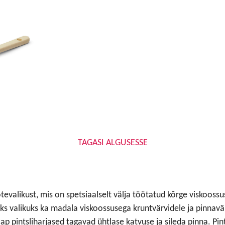
TAGASI ALGUSESSE
otevalikust, mis on spetsiaalselt välja töötatud kõrge viskooss
s valikuks ka madala viskoossusega kruntvärvidele ja pinnavä
p pintsliharjased tagavad ühtlase katvuse ja sileda pinna. Pi