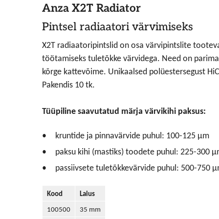
Anza X2T Radiator
Pintsel radiaatori värvimiseks
X2T radiaatoripintslid on osa värvipintslite tootev
töötamiseks tuletõkke värvidega. Need on parimak
kõrge kattevõime. Unikaalsed polüestersegust HiCa
Pakendis 10 tk.
Tüüpiline saavutatud märja värvikihi paksus:
kruntide ja pinnavärvide puhul: 100-125 μm
paksu kihi (mastiks) toodete puhul: 225-300 
passiivsete tuletõkkevärvide puhul: 500-750 
Kood
Laius
100500
35 mm