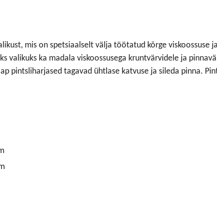
alikust, mis on spetsiaalselt välja töötatud kõrge viskoossuse 
s valikuks ka madala viskoossusega kruntvärvidele ja pinnavä
p pintsliharjased tagavad ühtlase katvuse ja sileda pinna. Pi
μm
μm