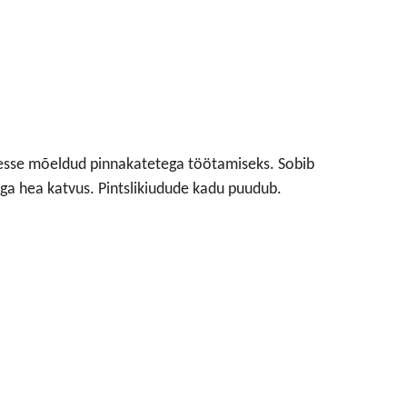
ustesse mõeldud pinnakatetega töötamiseks. Sobib
äga hea katvus. Pintslikiudude kadu puudub.