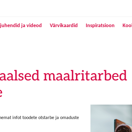
Liigu edasi põhisisu juurde
juhendid ja videod
Värvikaardid
Inspiratsioon
Koo
aalsed maalritarbed
e
ähemat infot toodete otstarbe ja omaduste