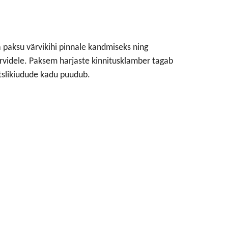
ja paksu värvikihi pinnale kandmiseks ning
rvidele. Paksem harjaste kinnitusklamber tagab
ntslikiudude kadu puudub.