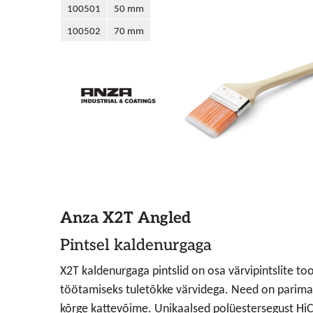
100501
50 mm
100502
70 mm
Anza X2T Angled
Pintsel kaldenurgaga
X2T kaldenurgaga pintslid on osa värvipintslite to
töötamiseks tuletõkke värvidega. Need on parimak
kõrge kattevõime. Unikaalsed polüestersegust HiCa