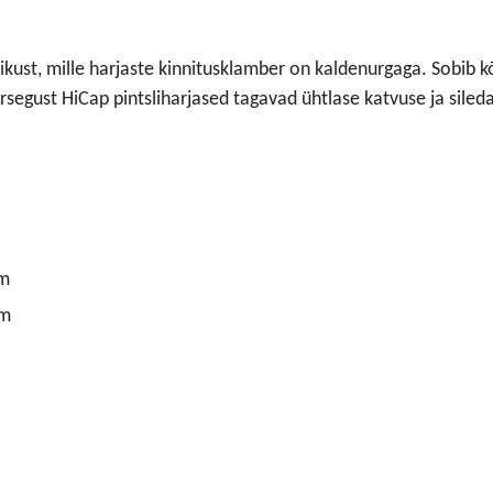
likust, mille harjaste kinnitusklamber on kaldenurgaga. Sobib k
segust HiCap pintsliharjased tagavad ühtlase katvuse ja siled
μm
μm