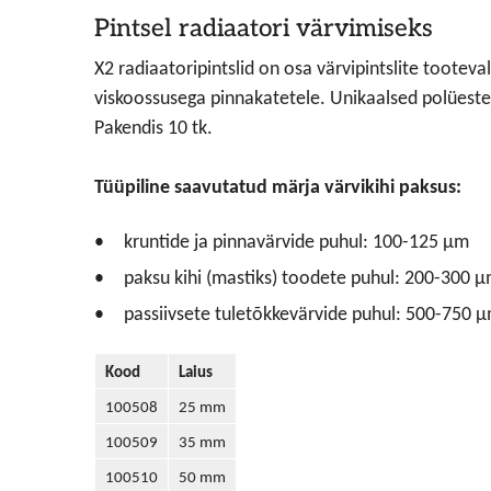
Pintsel radiaatori värvimiseks
X2 radiaatoripintslid on osa värvipintslite tooteva
viskoossusega pinnakatetele. Unikaalsed polüester
Pakendis 10 tk.
Tüüpiline saavutatud märja värvikihi paksus:
kruntide ja pinnavärvide puhul: 100-125 μm
paksu kihi (mastiks) toodete puhul: 200-300 
passiivsete tuletõkkevärvide puhul: 500-750 
Kood
Laius
100508
25 mm
100509
35 mm
100510
50 mm