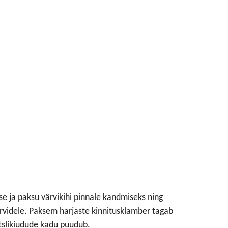
use ja paksu värvikihi pinnale kandmiseks ning
rvidele. Paksem harjaste kinnitusklamber tagab
ntslikiudude kadu puudub.