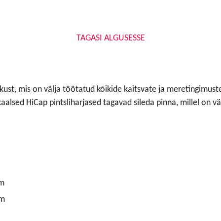
TAGASI ALGUSESSE
likust, mis on välja töötatud kõikide kaitsvate ja meretingim
aalsed HiCap pintsliharjased tagavad sileda pinna, millel on v
μm
μm