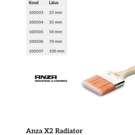
Kood
Laius
100503
25 mm
100504
35 mm
100505
50 mm
100506
70 mm
100507
100 mm
Anza X2 Radiator