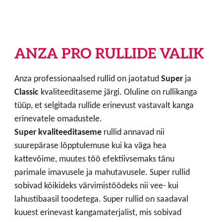
ANZA PRO RULLIDE VALIK
Anza professionaalsed rullid on jaotatud
Super
ja
Classic
kvaliteeditaseme järgi. Oluline on rullikanga
tüüp, et selgitada rullide erinevust vastavalt kanga
erinevatele omadustele.
Super kvaliteeditaseme
rullid annavad nii
suurepärase lõpptulemuse kui ka väga hea
kattevõime, muutes töö efektiivsemaks tänu
parimale imavusele ja mahutavusele. Super rullid
sobivad kõikideks värvimistöödeks nii vee- kui
lahustibaasil toodetega. Super rullid on saadaval
kuuest erinevast kangamaterjalist, mis sobivad