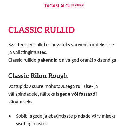
TAGASI ALGUSESSE
CLASSIC RULLID
Kvaliteetsed rullid erinevateks värvimistöödeks sise-
ja välistingimustes.
Classic rullide
pakendid
on valged oranži aktsendiga.
Classic Rilon Rough
Vastupidav suure mahutavusega rull sise- ja
välispindadele, näiteks
lagede või fassaadi
värvimiseks.
Sobib lagede ja ebaühtlaste pindade värvimiseks
sisetingimustes