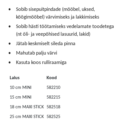
Sobib sisepuitpindade (mööbel, uksed,
köögimööbel) värvimiseks ja lakkimiseks
Sobib hästi töötamiseks vedelamate toodetega
(nt õli- ja veepõhised lasuurid, lakid)
Jätab keskmiselt sileda pinna
Mahutab palju värvi
Kasuta koos rulliraamiga
Laius
Kood
10 cm MINI
582210
15 cm MINI
582215
18 cm MAXI STICK
582518
25 cm MAXI STICK
582525