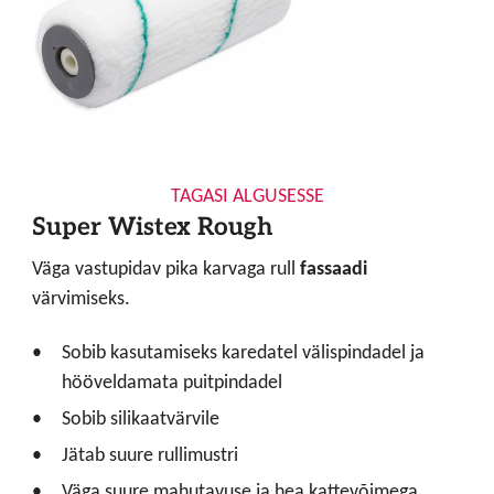
TAGASI ALGUSESSE
Super Wistex Rough
Väga vastupidav pika karvaga rull
fassaadi
värvimiseks.
Sobib kasutamiseks karedatel välispindadel ja
hööveldamata puitpindadel
Sobib silikaatvärvile
Jätab suure rullimustri
Väga suure mahutavuse ja hea kattevõimega