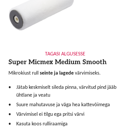
TAGASI ALGUSESSE
Super Micmex Medium Smooth
Mikrokiust rull
seinte ja lagede
värvimiseks.
Jätab keskmiselt sileda pinna, värvitud pind jääb
ühtlane ja veatu
Suure mahutavuse ja väga hea kattevõimega
Värvimisel ei tilgu ega pritsi värvi
Kasuta koos rulliraamiga