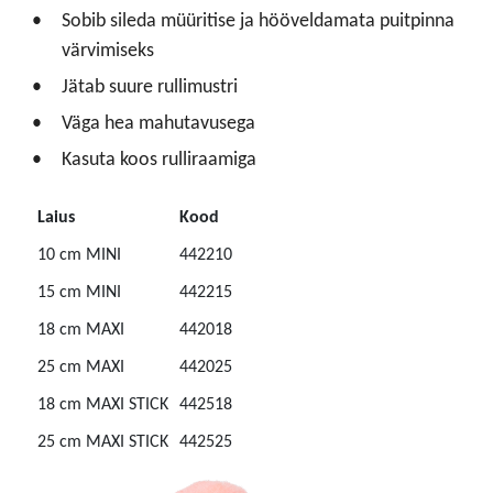
Sobib sileda müüritise ja hööveldamata puitpinna
värvimiseks
Jätab suure rullimustri
Väga hea mahutavusega
Kasuta koos rulliraamiga
Laius
Kood
10 cm MINI
442210
15 cm MINI
442215
18 cm MAXI
442018
25 cm MAXI
442025
18 cm MAXI STICK
442518
25 cm MAXI STICK
442525