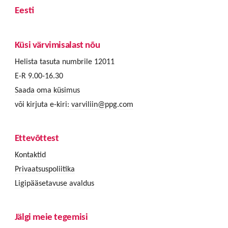
Eesti
Küsi värvimisalast nõu
Helista tasuta numbrile 12011
E-R 9.00-16.30
Saada oma küsimus
või kirjuta e-kiri:
varviliin@ppg.com
Ettevõttest
Kontaktid
Privaatsuspoliitika
Ligipääsetavuse avaldus
Jälgi meie tegemisi