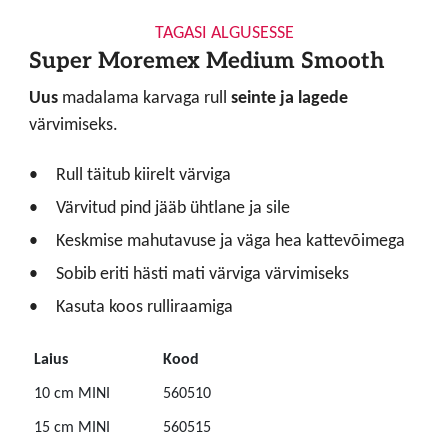
TAGASI ALGUSESSE
Super Moremex Medium Smooth
Uus
madalama karvaga rull
seinte ja lagede
värvimiseks.
Rull täitub kiirelt värviga
Värvitud pind jääb ühtlane ja sile
Keskmise mahutavuse ja väga hea kattevõimega
Sobib eriti hästi mati värviga värvimiseks
Kasuta koos rulliraamiga
Laius
Kood
10 cm MINI
560510
15 cm MINI
560515