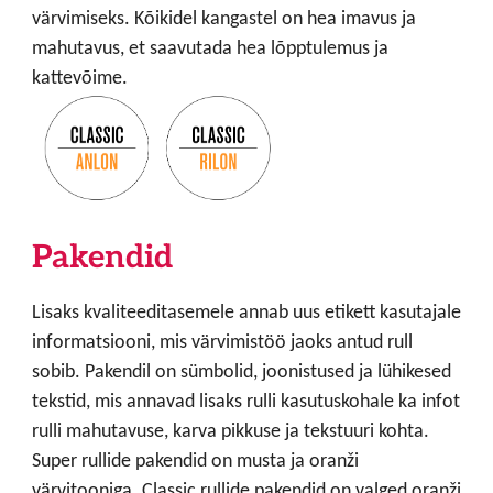
värvimiseks. Kõikidel kangastel on hea imavus ja
mahutavus, et saavutada hea lõpptulemus ja
kattevõime.
Pakendid
Lisaks kvaliteeditasemele annab uus etikett kasutajale
informatsiooni, mis värvimistöö jaoks antud rull
sobib. Pakendil on sümbolid, joonistused ja lühikesed
tekstid, mis annavad lisaks rulli kasutuskohale ka infot
rulli mahutavuse, karva pikkuse ja tekstuuri kohta.
Super rullide pakendid on musta ja oranži
värvitooniga. Classic rullide pakendid on valged oranži