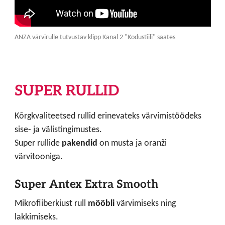
ANZA värvirulle tutvustav klipp Kanal 2 "Kodustiili" saates
SUPER RULLID
Kõrgkvaliteetsed rullid erinevateks värvimistöödeks
sise- ja välistingimustes.
Super rullide
pakendid
on musta ja oranži
värvitooniga.
Super Antex Extra Smooth
Mikrofiiberkiust rull
mööbli
värvimiseks ning
lakkimiseks.