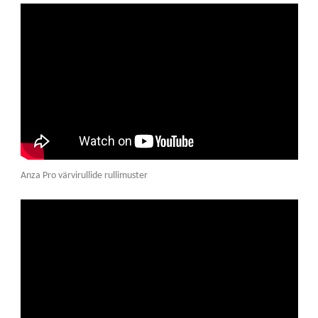
Anza Pro värvirullide rullimuster