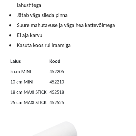
lahustitega
Jätab väga sileda pinna
Suure mahutavuse ja väga hea kattevõimega
Ei aja karvu
Kasuta koos rulliraamiga
Laius
Kood
5 cm MINI
452205
10 cm MINI
452210
18 cm MAXI STICK
452518
25 cm MAXI STICK
452525