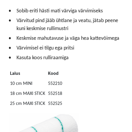
Sobib eriti hästi mati värviga värvimiseks
Värvitud pind jääb ühtlane ja veatu, jätab peene
kuni keskmise rullimustri
Keskmise mahutavuse ja väga hea kattevõimega
Värvimisel ei tilgu ega pritsi
Kasuta koos rulliraamiga
Laius
Kood
10 cm MINI
552210
18 cm MAXI STICK
552518
25 cm MAXI STICK
552525