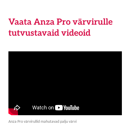
Vaata Anza Pro värvirulle
tutvustavaid videoid
Anza Pro värvirullid mahutavad palju värvi