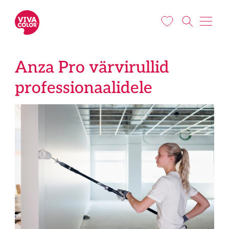
Liigu edasi põhisisu juurde
Anza Pro värvirullid
professionaalidele