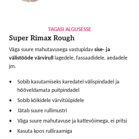
TAGASI ALGUSESSE
Super Rimax Rough
Väga suure mahutavusega vastupidav
sise- ja
välistööde värvirull
lagedele, fassaadidele, aedadele
jm.
Sobib kasutamiseks karedatel välispindadel ja
hööveldamata puitpindadel
Sobib kõikidele värvitüüpidele
Jätab suure rullimustri
Väga suure mahutavuse ja kattevõimega, ei pritsi
Kasuta koos rulliraamiga