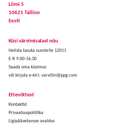
Liimi 5
10621 Tallinn
Eesti
Küsi värvimisalast nõu
Helista tasuta numbrile 12011
E-R 9.00-16.30
Saada oma küsimus
või kirjuta e-kiri:
varviliin@ppg.com
Ettevõttest
Kontaktid
Privaatsuspoliitika
Ligipääsetavuse avaldus