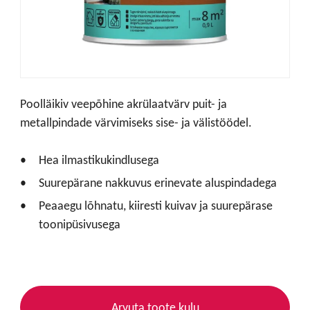
Poolläikiv veepõhine akrülaatvärv puit- ja
metallpindade värvimiseks sise- ja välistöödel.
Hea ilmastikukindlusega
Suurepärane nakkuvus erinevate aluspindadega
Peaaegu lõhnatu, kiiresti kuivav ja suurepärase
toonipüsivusega
Arvuta toote kulu