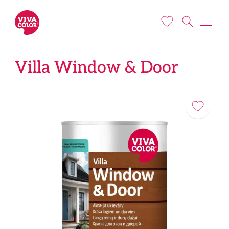
Liigu edasi põhisisu juurde
Villa Window & Door​