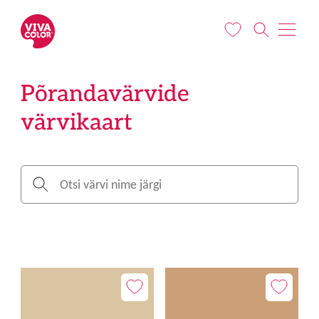
Liigu edasi põhisisu juurde
Põrandavärvide
värvikaart