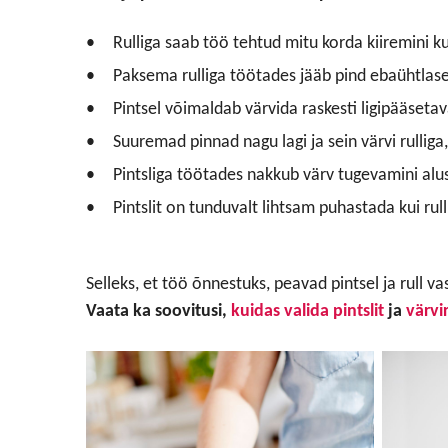
Rulliga saab töö tehtud mitu korda kiiremini ku
Paksema rulliga töötades jääb pind ebaühtlase
Pintsel võimaldab värvida raskesti ligipääseta
Suuremad pinnad nagu lagi ja sein värvi rulliga,
Pintsliga töötades nakkub värv tugevamini al
Pintslit on tunduvalt lihtsam puhastada kui rull
Selleks, et töö õnnestuks, peavad pintsel ja rull 
Vaata ka soovitusi,
kuidas valida pintslit
ja
värvir