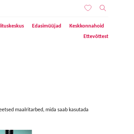
lituskeskus
Edasimüüjad
Keskkonnahoid
Ettevõttest
teetsed maalritarbed, mida saab kasutada