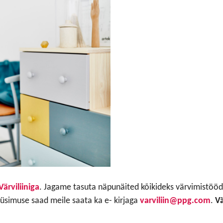
Värviliiniga
. Jagame tasuta näpunäited kõikideks värvimistöö
küsimuse saad meile saata ka e- kirjaga
varviliin@ppg.com
.
Vä