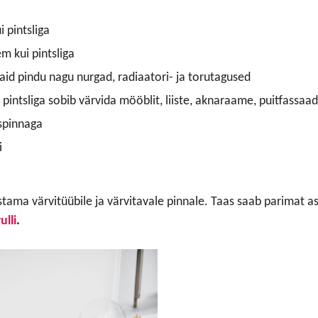
i pintsliga
m kui pintsliga
vaid pindu nagu nurgad, radiaatori- ja torutagused
 pintsliga sobib värvida mööblit, liiste, aknaraame, puitfassaad
uspinnaga
i
vastama värvitüübile ja värvitavale pinnale. Taas saab parimat 
ulli
.