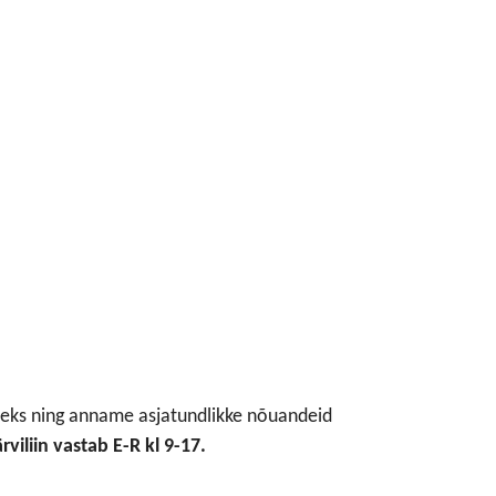
deks ning anname asjatundlikke nõuandeid
rviliin vastab E-R kl 9-17.