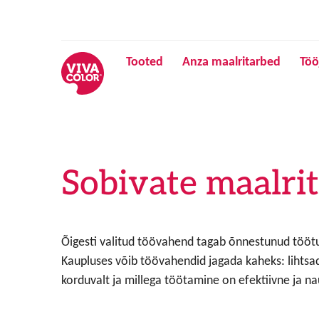
Tooted
Anza maalritarbed
Töö
Sobivate maalri
Õigesti valitud töövahend tagab õnnestunud tööt
Kaupluses võib töövahendid jagada kaheks: lihtsa
korduvalt ja millega töötamine on efektiivne ja na