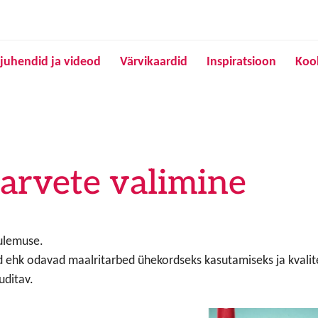
Liigu edasi põhisisu juurde
juhendid ja videod
Värvikaardid
Inspiratsioon
Koo
tarvete valimine
ulemuse.
d ehk odavad maalritarbed ühekordseks kasutamiseks ja kvali
uditav.