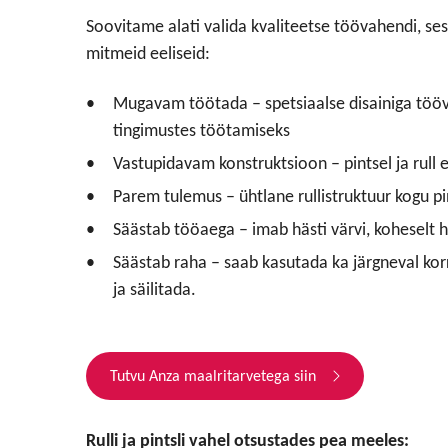
Soovitame alati valida kvaliteetse töövahendi, sest k
mitmeid eeliseid:
Mugavam töötada – spetsiaalse disainiga töö
tingimustes töötamiseks
Vastupidavam konstruktsioon – pintsel ja rull ei
Parem tulemus – ühtlane rullistruktuur kogu pin
Säästab tööaega – imab hästi värvi, koheselt 
Säästab raha – saab kasutada ka järgneval korr
ja säilitada.
Tutvu Anza maalritarvetega siin
Rulli ja pintsli vahel otsustades pea meeles: