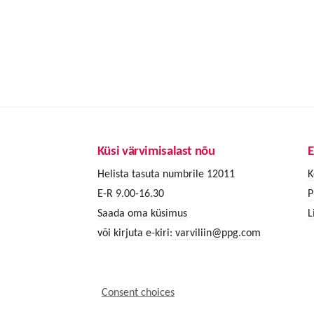
Küsi värvimisalast nõu
E
Helista tasuta numbrile 12011
K
E-R 9.00-16.30
P
Saada oma küsimus
L
või kirjuta e-kiri:
varviliin@ppg.com
Consent choices