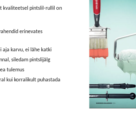
valiteetsel pintslil-rullil on
vahendid erinevates
 aja karvu, ei lähe katki
nal, siledam pintslijälg
hea tulemus
al kui korralikult puhastada