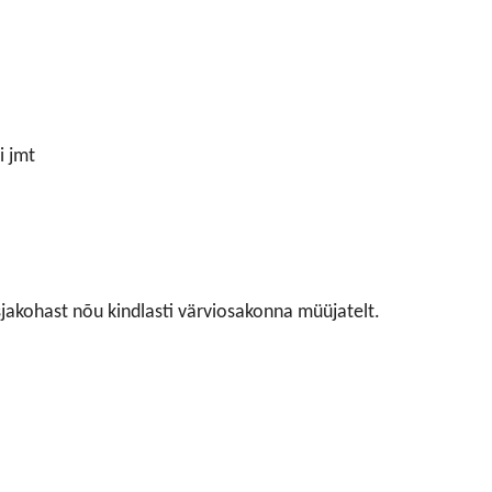
i jmt
asjakohast nõu kindlasti värviosakonna müüjatelt.