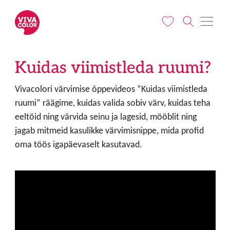
Liigu edasi põhisisu juurde
Kuidas viimistleda ruumi?
Vivacolori värvimise õppevideos “Kuidas viimistleda
ruumi” räägime, kuidas valida sobiv värv, kuidas teha
eeltöid ning värvida seinu ja lagesid, mööblit ning
jagab mitmeid kasulikke värvimisnippe, mida profid
oma töös igapäevaselt kasutavad.