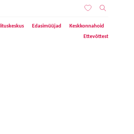
lituskeskus
Edasimüüjad
Keskkonnahoid
Ettevõttest