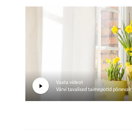
Vaata videot
Värvi tavalised taimepotid põnevak