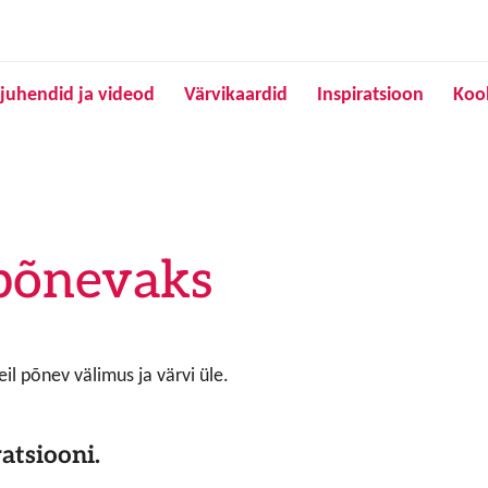
Liigu edasi põhisisu juurde
juhendid ja videod
Värvikaardid
Inspiratsioon
Koo
 põnevaks
neil põnev välimus ja värvi üle.
atsiooni.