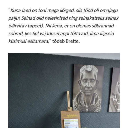
"
Kuna laed on toal mega körged, siis tööd oli omajagu
palju! Seinad olid helesinised ning seinakatteks seinex
(värvitav tapeet). Nii kena, et on olemas söbrannad-
söbrad, kes Sul vajadusel appi töttavad, ilma liigseid
küsimusi esitamata
," tõdeb Brette.