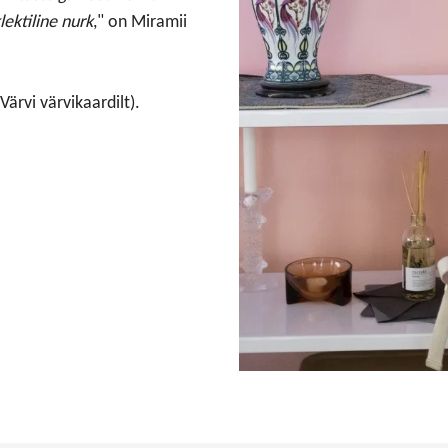
lektiline nurk
," on Miramii
Värvi värvikaardilt).