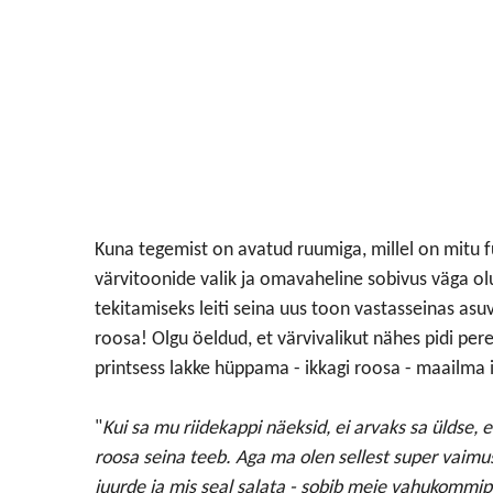
Kuna tegemist on avatud ruumiga, millel on mitu fu
värvitoonide valik ja omavaheline sobivus väga olu
tekitamiseks leiti seina uus toon vastasseinas asuv
roosa! Olgu öeldud, et värvivalikut nähes pidi per
printsess lakke hüppama - ikkagi roosa - maailma 
"
Kui sa mu riidekappi näeksid, ei arvaks sa üldse,
roosa seina teeb. Aga ma olen sellest super vaimu
juurde ja mis seal salata - sobib meie vahukommipr