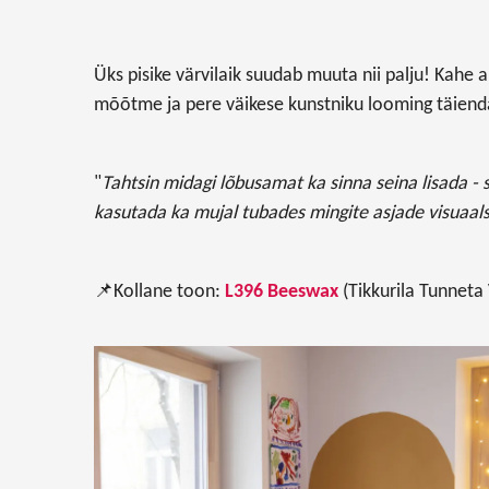
Üks pisike värvilaik suudab muuta nii palju! Kah
mõõtme ja pere väikese kunstniku looming täiend
"
Tahtsin midagi lõbusamat ka sinna seina lisada - 
kasutada ka mujal tubades mingite asjade visuaal
📌
Kollane toon:
L396 Beeswax
(Tikkurila Tunneta 