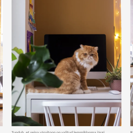
Tundub, et seina värvitoon on valitud lemmiklooma järgi
R