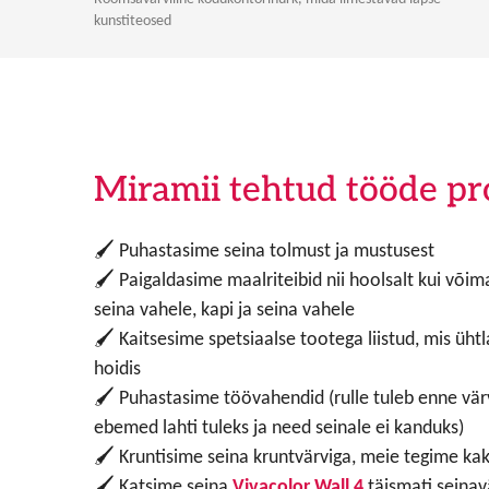
kunstiteosed
Miramii tehtud tööde pr
🖌
Puhastasime seina tolmust ja mustusest
🖌
Paigaldasime maalriteibid nii hoolsalt kui võimal
seina vahele, kapi ja seina vahele
🖌
Kaitsesime spetsiaalse tootega liistud, mis üht
hoidis
🖌
Puhastasime töövahendid (rulle tuleb enne värv
ebemed lahti tuleks ja need seinale ei kanduks)
🖌
Kruntisime seina kruntvärviga, meie tegime kaks
🖌
Katsime seina
Vivacolor Wall 4
täismati seinavä