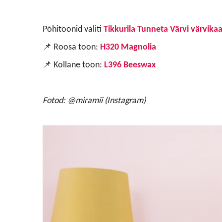
Põhitoonid valiti
Tikkurila Tunneta Värvi värvikaa
📌
Roosa toon:
H320 Magnolia
📌
Kollane toon:
L396 Beeswax
Fotod: @miramii (Instagram)