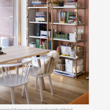
aamaturiiuli tagune sein sai samuti roosaks võõbatud