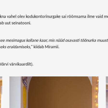
e akna vahel olev kodukontorinurgake sai rõõmsama ilme vaid
ab uut seinatooni.
see mesimagus kollane kaar, mis nüüd osavasti töönurka muust er
seks eraldamiseks
," kiidab Miramii.
Värvi värvikaardilt).