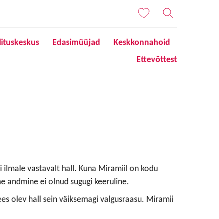
lituskeskus
Edasimüüjad
Keskkonnahoid
Ettevõttest
ergi ilmale vastavalt hall. Kuna Miramiil on kodu
me andmine ei olnud sugugi keeruline.
 ees olev hall sein väiksemagi valgusraasu. Miramii