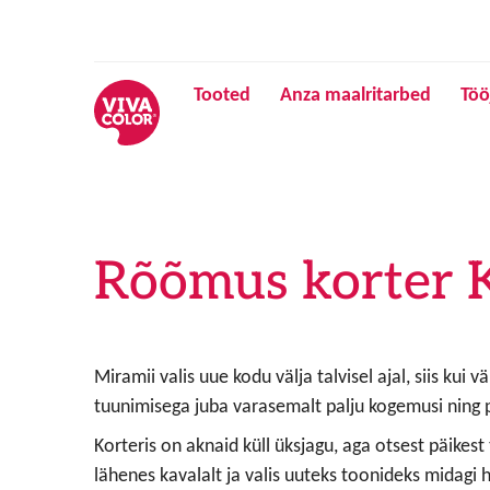
Tooted
Anza maalritarbed
Töö
Rõõmus korter 
Miramii valis uue kodu välja talvisel ajal, siis kui 
tuunimisega juba varasemalt palju kogemusi ning p
Korteris on aknaid küll üksjagu, aga otsest päikest
lähenes kavalalt ja valis uuteks toonideks midagi 