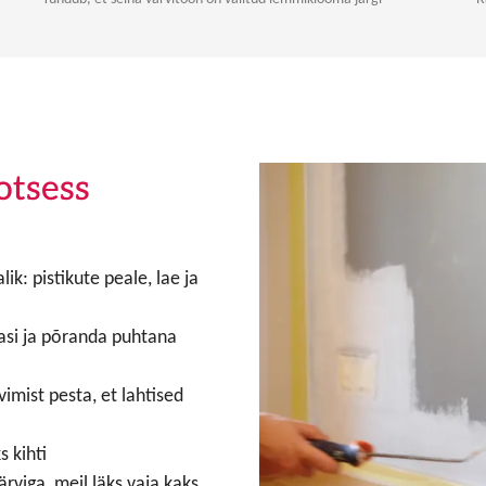
otsess
ik: pistikute peale, lae ja
lasi ja põranda puhtana
imist pesta, et lahtised
 kihti
rviga, meil läks vaja kaks