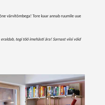
 mõne värvitõmbega! Tore kaar annab ruumile uue
aldab, tegi töö imehästi ära! Sarnast viisi võid