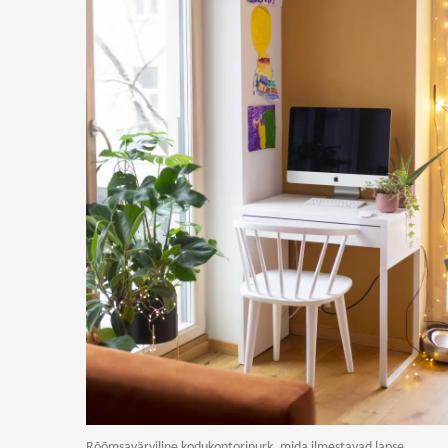
Rõõmsavärviline kodukontorinurk, mida ilmestavad lapse