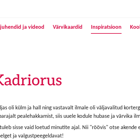
Liigu edasi põhisisu juurde
juhendid ja videod
Värvikaardid
Inspiratsioon
Koo
Kadriorus
väljas oli külm ja hall ning vastavalt ilmale oli väljavalitud kort
arajalt pealehakkamist, siis uuele kodule hubase ja värvika il
 tuleb sisse vaid loetud minutite ajal. Nii "röövis" otse akende
helget ja valgustpeegeldavat!