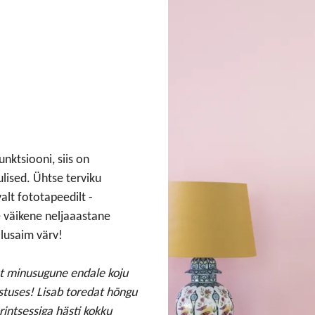
nktsiooni, siis on
lised. Ühtse terviku
alt fototapeedilt -
e väikene neljaaastane
ilusaim värv!
 et minusugune endale koju
stuses! Lisab toredat hōngu
intsessiga hästi kokku