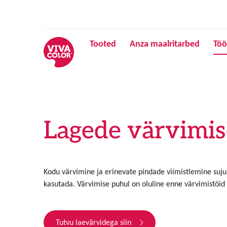
Tooted
Anza maalritarbed
Töö
Lagede värvimis
Kodu värvimine ja erinevate pindade viimistlemine sujub
kasutada.
Värvimise puhul on oluline enne värvimistöid 
Tutvu laevärvidega siin