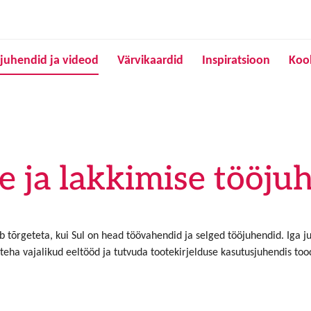
Liigu edasi põhisisu juurde
juhendid ja videod
Värvikaardid
Inspiratsioon
Koo
e ja lakkimise tööju
 tõrgeteta, kui Sul on head töövahendid ja selged tööjuhendid. Iga j
teha vajalikud eeltööd ja tutvuda tootekirjelduse kasutusjuhendis to