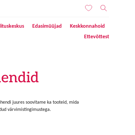
lituskeskus
Edasimüüjad
Keskkonnahoid
Ettevõttest
hendid
uhendi juures soovitame ka tooteid, mida
odud värvimistingimustega.