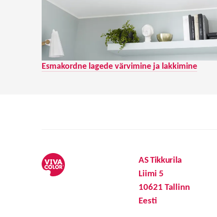
Esmakordne lagede värvimine ja lakkimine
AS Tikkurila
Liimi 5
10621 Tallinn
Eesti