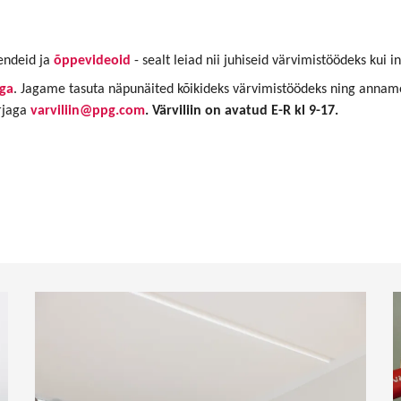
hendeid ja
õppevideoid
- sealt leiad nii juhiseid värvimistöödeks kui in
iga
. Jagame tasuta näpunäited kõikideks värvimistöödeks ning anname 
rjaga
varviliin@ppg.com
. Värviliin on avatud E-R kl 9-17.