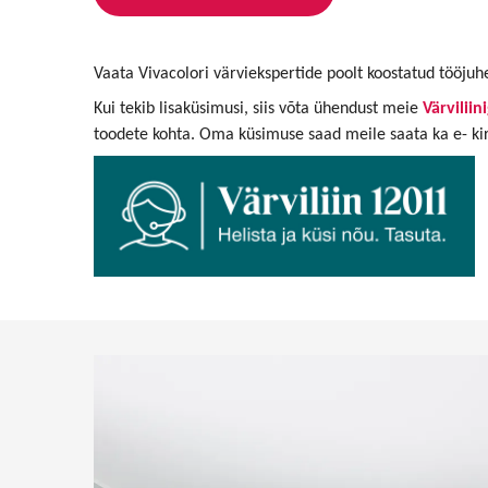
Vaata Vivacolori värviekspertide poolt koostatud tööju
Kui tekib lisaküsimusi, siis võta ühendust meie
Värviliin
toodete kohta. Oma küsimuse saad meile saata ka e- ki