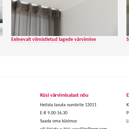
Eelnevalt viimistletud lagede värvimine
S
Küsi värvimisalast nõu
E
Helista tasuta numbrile 12011
K
E-R 9.00-16.30
P
Saada oma küsimus
L
või kirjuta e-kiri:
varviliin@ppg.com