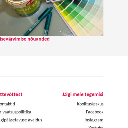
isevärvimise nõuanded
ttevõttest
Jälgi meie tegemisi
ontaktid
Koolituskeskus
rivaatsuspoliitika
Facebook
igipääsetavuse avaldus
Instagram
Youtube