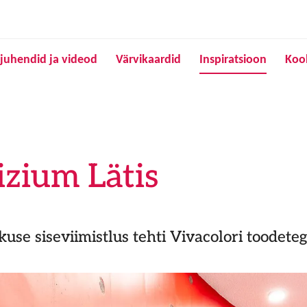
Liigu edasi põhisisu juurde
juhendid ja videod
Värvikaardid
Inspiratsioon
Koo
zium Lätis
use siseviimistlus tehti Vivacolori toodete