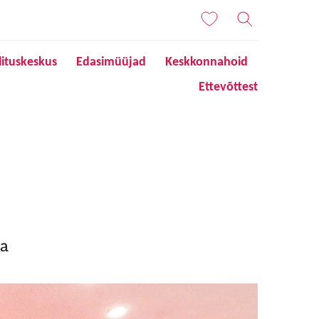
lituskeskus
Edasimüüjad
Keskkonnahoid
Ettevõttest
ga