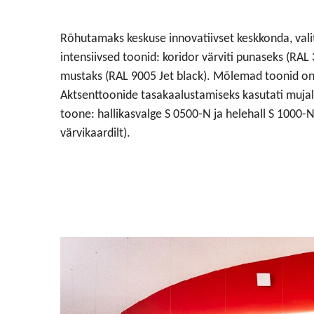
Rõhutamaks keskuse innovatiivset keskkonda, vali
intensiivsed toonid: koridor värviti punaseks (RAL
mustaks (RAL 9005 Jet black). Mõlemad toonid on 
Aktsenttoonide tasakaalustamiseks kasutati mujal
toone: hallikasvalge S 0500-N ja helehall S 1000
värvikaardilt).