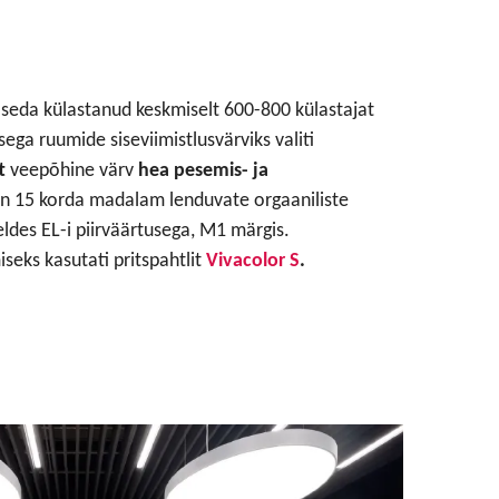
 seda külastanud keskmiselt 600-800 külastajat
sega ruumide siseviimistlusvärviks valiti
t
veepõhine värv
hea pesemis- ja
on 15 korda madalam lenduvate orgaaniliste
eldes EL-i piirväärtusega, M1 märgis.
seks kasutati pritspahtlit
Vivacolor S
.