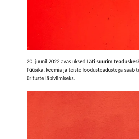
20. juunil 2022 avas uksed
Läti suurim teaduskes
Füüsika, keemia ja teiste loodusteadustega saab 
ürituste läbiviimiseks.