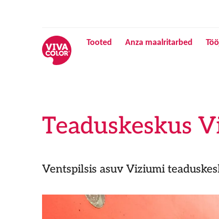
Tooted
Anza maalritarbed
Töö
Teaduskeskus Vi
Ventspilsis asuv Viziumi teaduskesk