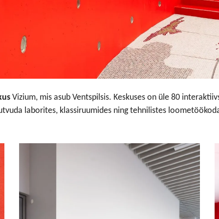
kus
Vizium, mis asub Ventspilsis. Keskuses on üle 80 interakti
tutvuda laborites, klassiruumides ning tehnilistes loometööko