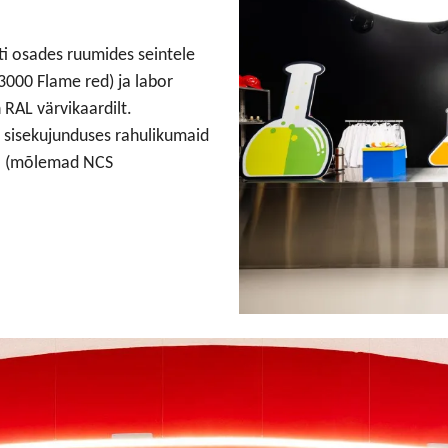
ti osades ruumides seintele
 3000 Flame red) ja labor
RAL värvikaardilt.
 sisekujunduses rahulikumaid
-N (mõlemad NCS